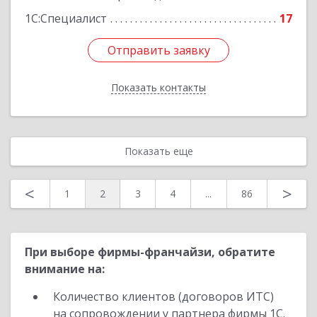
1С:Специалист
17
Отправить заявку
Отправить заявку
Показать контакты
Назад
Показать еще
<
>
1
2
3
4
...
86
При выборе фирмы-франчайзи, обратите
внимание на:
Количество клиентов (договоров ИТС)
на сопровождении у партнера фирмы 1С.