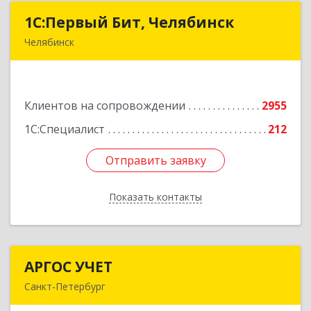
1С:Первый Бит, Челябинск
1С:Первый Бит, Челябинск
Челябинск
454084, Челябинская обл, Челябинск г,
Каслинская ул, дом № 77, оф.109
Клиентов на сопровождении
2955
Подробнее
1С:Специалист
212
Отправить заявку
Отправить заявку
Показать контакты
Назад
АРГОС УЧЕТ
АРГОС УЧЕТ
Санкт-Петербург
196191, Санкт-Петербург г, Конституции пл,