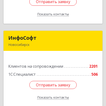
Отправить заявку
Отправить заявку
Показать контакты
Назад
ИнфоСофт
ИнфоСофт
Новосибирск
630091, Новосибирская обл, Новосибирск г,
Крылова ул, дом № 31
Клиентов на сопровождении
2201
Подробнее
1С:Специалист
506
Отправить заявку
Отправить заявку
Показать контакты
Назад