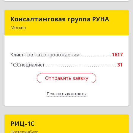
Консалтинговая группа РУНА
Консалтинговая группа РУНА
Москва
117218, Москва г, Кржижановского ул, дом №
29, корпус 1
Клиентов на сопровождении
1617
Подробнее
1С:Специалист
31
Отправить заявку
Отправить заявку
Показать контакты
Назад
РИЦ-1С
РИЦ-1С
Екатеринбург