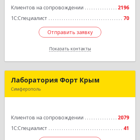
Клиентов на сопровождении
2196
Подробнее
1С:Специалист
70
Отправить заявку
Отправить заявку
Показать контакты
Назад
Лаборатория Форт Крым
Лаборатория Форт Крым
Симферополь
295034, Крым Респ, Симферополь г, Киевская
ул, дом № 79, оф.902
Клиентов на сопровождении
2079
Подробнее
1С:Специалист
41