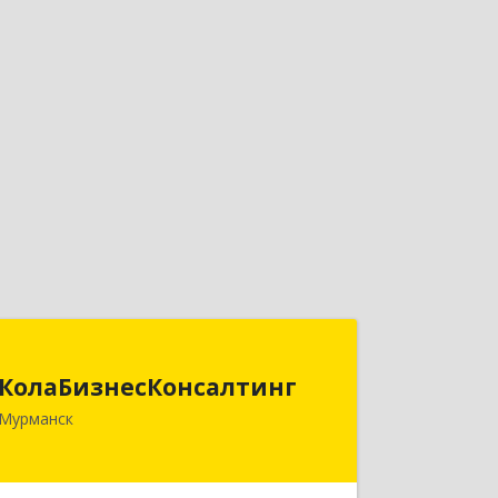
КолаБизнесКонсалтинг
КолаБизнесКонсалтинг
183074, Мурманская обл, Мурманск г,
Мурманск
Полярный Круг ул, дом № 3
Подробнее