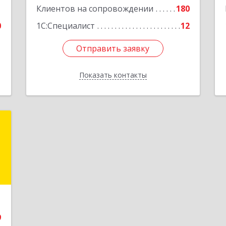
1
Клиентов на сопровождении
180
0
1С:Специалист
12
Отправить заявку
Отправить заявку
Показать контакты
Назад
и
и
и
е
9