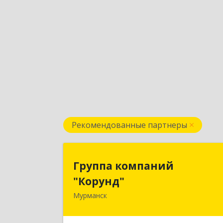
Рекомендованные партнеры
Группа компани
Группа компаний
"Корунд
"Корунд"
Мурманск
183025, Мурманская обл, Мурманск г
Тарана ул, дом № 1