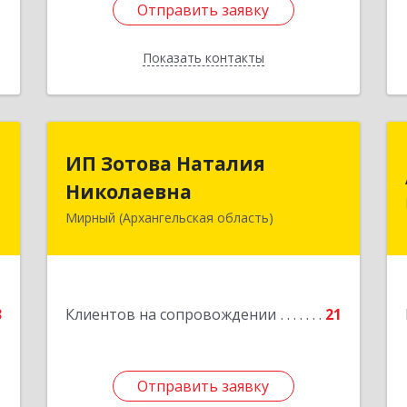
Отправить заявку
Отправить заявку
Показать контакты
Назад
С
ИП Зотова Наталия
ИП Зотова Наталия
Николаевна
Николаевна
,
№
Мирный (Архангельская область)
164170, г.Мирный, Архангельской
а
обл., ул.Советская, д.8, кв.80
е
Подробнее
3
Клиентов на сопровождении
21
Отправить заявку
Отправить заявку