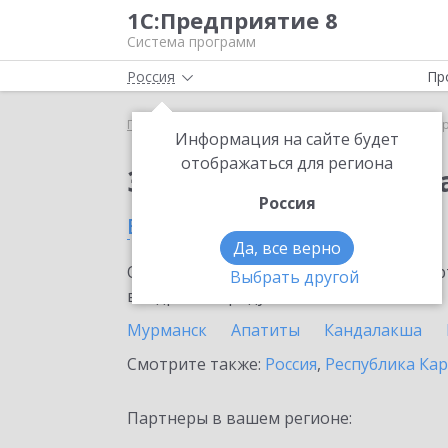
1С:Предприятие 8
Система программ
Россия
Пр
Главная
Сервисы ИТС
1С:ДиректБанк
1С:Дир
Информация на сайте будет
отображаться для региона
Заказать 1С:ДиректБ
Россия
в Мурманской области
Да, все верно
Ознакомьтесь с информационными карт
Выбрать другой
внедрение продукта.
Мурманск
Апатиты
Кандалакша
Смотрите также:
Россия
,
Республика Ка
Партнеры в вашем регионе: