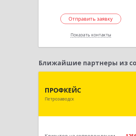
Отправить заявку
Отправить заявку
Показать контакты
Назад
Ближайшие партнеры из со
ПРОФКЕЙ
ПРОФКЕЙС
185035, Карелия Респ, Петрозаводск г
Петрозаводск
Красная ул, дом № 1
Подробне