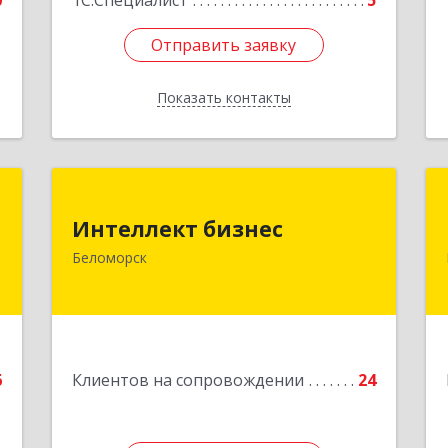
0
1С:Специалист
5
Отправить заявку
Отправить заявку
Показать контакты
Назад
й
Интеллект бизнес
ч
Интеллект бизнес
г. Беломорск, Портовое шоссе, д.1
Беломорск
Подробнее
е
6
Клиентов на сопровождении
24