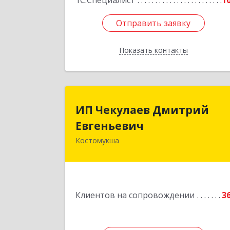
1С:Специалист
1
Отправить заявку
Отправить заявку
Показать контакты
Назад
ИП Чекулаев Дмитри
ИП Чекулаев Дмитрий
Евгеньеви
Евгеньевич
Костомукша
Подробне
Клиентов на сопровождении
3