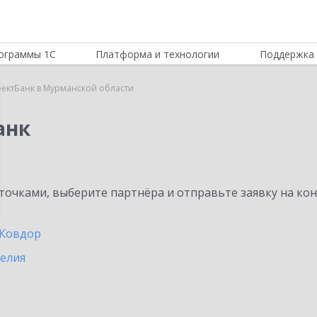
ограммы 1С
Платформа и технологии
Поддержка 
ектБанк в Мурманской области
анк
очками, выберите партнёра и отправьте заявку на ко
Ковдор
релия