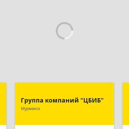
й
Группа компаний "ЦБИБ"
"
Группа компаний "ЦБИБ"
183010, Мурманская обл, Мурманск г,
Мурманск
Кирова пр-кт, дом № 17
,
0
Подробнее