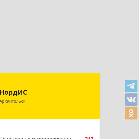
НордИС
НордИС
163071, Архангельская обл,
Архангельск
Архангельск г, Гайдара ул, дом № 55,
оф.18
Подробнее