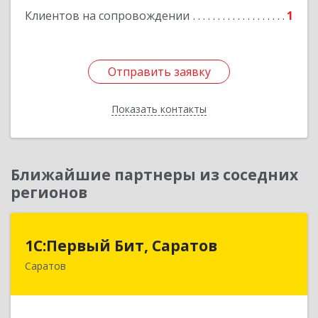
Клиентов на сопровождении
1
Отправить заявку
Отправить заявку
Показать контакты
Назад
Ближайшие партнеры из соседних
регионов
1С:Первый Бит, Саратов
1С:Первый Бит, Саратов
Саратов
410005, Саратовская обл, Саратов г,
Астраханская ул, дом № 87, корпус 50