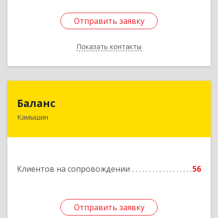
Отправить заявку
Отправить заявку
Показать контакты
Назад
Баланс
Баланс
Камышин
403876, Волгоградская обл, г.о. город Камышин,
Камышин г, 5-й мкр, дом № 63А, каб.37,38,39
Подробнее
Клиентов на сопровождении
56
Отправить заявку
Отправить заявку