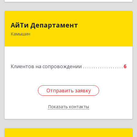
АйТи Департамент
АйТи Департамент
Камышин
403882, Волгоградская обл, Камышин г,
Пролетарская ул, дом № 10/1
Подробнее
Клиентов на сопровождении
6
Отправить заявку
Отправить заявку
Показать контакты
Назад