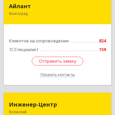
Айлант
Айлант
Волгоград
400001, Волгоградская обл, Волгоград г, им
Канунникова ул, дом № 11А
Подробнее
Клиентов на сопровождении
824
1С:Специалист
159
Отправить заявку
Отправить заявку
Показать контакты
Назад
Инженер-Центр
Инженер-Центр
Волжский
404120, Волгоградская обл, Волжский г, им