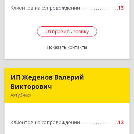
Клиентов на сопровождении
13
Подробнее
Отправить заявку
Отправить заявку
Показать контакты
Назад
ИП Жеденов Валерий
ИП Жеденов Валерий
Викторович
Викторович
Ахтубинск
416500, Астраханская обл, Ахтубинский р-н,
Ахтубинск г, Ст.Лаврентьева ул, дом № 2, кв.48
Клиентов на сопровождении
12
Подробнее