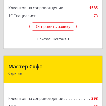
Подробнее
Клиентов на сопровождении
1585
1С:Специалист
73
Отправить заявку
Отправить заявку
Показать контакты
Назад
Мастер Софт
Мастер Софт
Саратов
410012, Саратовская обл, Саратов г, им
Вавилова Н.И. ул, дом № 38/114, кв.628
Подробнее
Клиентов на сопровождении
393