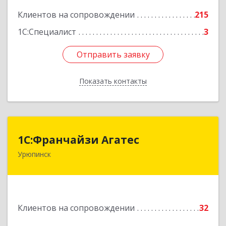
Клиентов на сопровождении
215
1С:Специалист
3
Отправить заявку
Отправить заявку
Показать контакты
Назад
1С:Франчайзи Агатес
1С:Франчайзи Агатес
Урюпинск
403113, Волгоградская обл, Урюпинск г, Ленина
пр-кт, дом № 90а
Подробнее
Клиентов на сопровождении
32