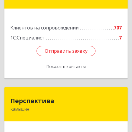
генерала Карбышева ул, дом № 76
Подробнее
Клиентов на сопровождении
707
1С:Специалист
7
Отправить заявку
Отправить заявку
Показать контакты
Назад
Перспектива
Перспектива
Камышин
403850, Волгоградская обл, Камышин г,
Леонова ул, дом № 26
Подробнее