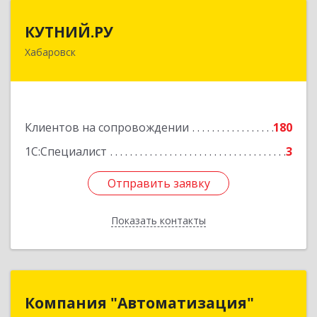
КУТНИЙ.РУ
КУТНИЙ.РУ
Хабаровск
680007, Хабаровский край, Хабаровск г,
Шевчука ул, дом № 42, оф.505
Подробнее
Клиентов на сопровождении
180
1С:Специалист
3
Отправить заявку
Отправить заявку
Показать контакты
Назад
Компания "Автоматизация"
Компания "Автоматизация"