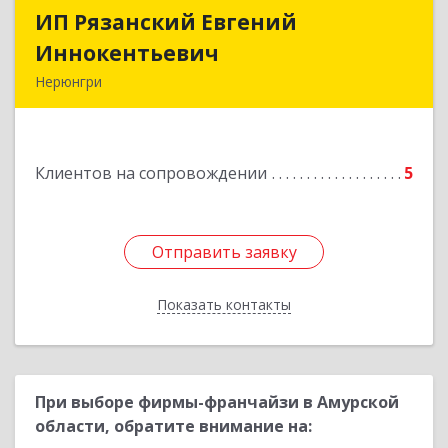
ИП Рязанский Евгений
ИП Рязанский Евгений
Иннокентьевич
Иннокентьевич
Нерюнгри
678967, Саха /Якутия/ Респ, Нерюнгри г,
Дружбы Народов пр-кт, дом № 14
Клиентов на сопровождении
5
Подробнее
Отправить заявку
Отправить заявку
Показать контакты
Назад
При выборе фирмы-франчайзи в Амурской
области, обратите внимание на: