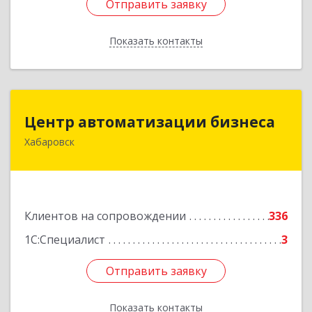
Отправить заявку
Отправить заявку
Показать контакты
Назад
Центр автоматизации бизнеса
Центр автоматизации бизнеса
Хабаровск
680030, Хабаровский край, Хабаровск г, Ленина
ул, дом № 4, оф.802
Подробнее
Клиентов на сопровождении
336
1С:Специалист
3
Отправить заявку
Отправить заявку
Показать контакты
Назад