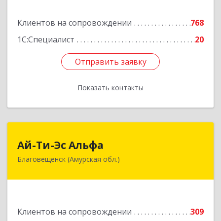
Подробнее
Клиентов на сопровождении
768
1С:Специалист
20
Отправить заявку
Отправить заявку
Показать контакты
Назад
Ай-Ти-Эс Альфа
Ай-Ти-Эс Альфа
Благовещенск (Амурская обл.)
675000, Амурская обл, Благовещенск г, Зейская
ул, дом № 134, оф.515
Подробнее
Клиентов на сопровождении
309