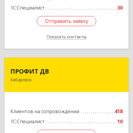
1С:Специалист
30
Отправить заявку
Отправить заявку
Показать контакты
Назад
ПРОФИТ ДВ
ПРОФИТ ДВ
Хабаровск
680000, Хабаровский край, Хабаровск г,
Муравьева-Амурского ул, дом № 25, пом.I
Подробнее
Клиентов на сопровождении
418
1С:Специалист
10