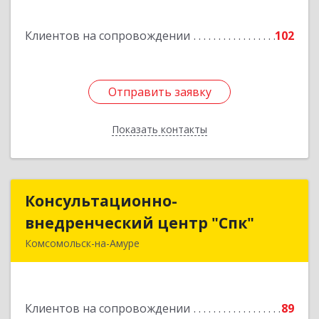
Подробнее
Клиентов на сопровождении
102
Отправить заявку
Отправить заявку
Показать контакты
Назад
Консультационно-
Консультационно-
внедренческий центр "Спк"
внедренческий центр "Спк"
Комсомольск-на-Амуре
681013, Хабаровский край, Комсомольск-на-
Амуре г, Димитрова, дом № 5, кв.302
Клиентов на сопровождении
89
Подробнее