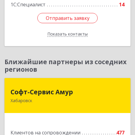
1С:Специалист
14
Отправить заявку
Отправить заявку
Показать контакты
Назад
Ближайшие партнеры из соседних
регионов
Софт-Сервис Амур
Софт-Сервис Амур
Хабаровск
680000, Хабаровский край, Хабаровск г,
Муравьева-Амурского ул., дом № 4, оф.19
Подробнее
Клиентов на сопровождении
477