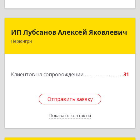
ИП Лубсанов Алексей Яковлевич
ИП Лубсанов Алексей Яковлевич
Нерюнгри
675002, Амурская область, г. Благовещенск, ул.
Краснофлотская ,77/1, кв.38
Подробнее
Клиентов на сопровождении
31
Отправить заявку
Отправить заявку
Показать контакты
Назад