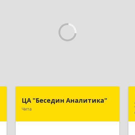
о
ЦА "Беседин Аналитика"
ЦА "Беседин Аналитика"
Чита
,
672039, Забайкальский край, Чита г,
2
Красноярская ул, дом № 24, корпус а,
оф.401
е