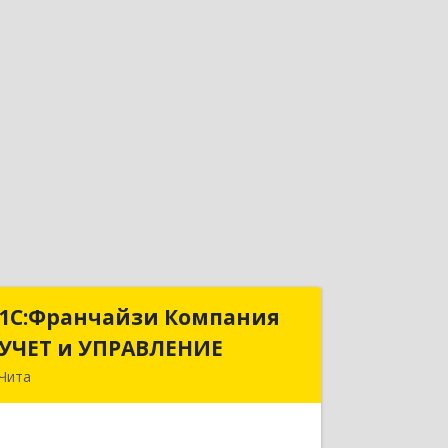
1С:Франчайзи Компания
1С:Франчайзи Компания
УЧЕТ и УПРАВЛЕНИЕ
УЧЕТ и УПРАВЛЕНИЕ
Чита
672038, Забайкальский край, Чита г,
Нагорная ул, дом № 81а, пом.1