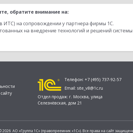
те, обратите внимание на:
в ИТС) на сопровождении у партнера фирмы 1С.
стованных на внедрение технологий и решений системы
Телефон:
+7 (495) 737-92-57
льности
Email:
site_v8@1c.ru
 сайту
Отдел продаж:
г. Москва
,
улица
Селезнёвская, дом 21
© 2026 АО «Группа 1С» (правопреемник «1С»). Все права на сайт защищен