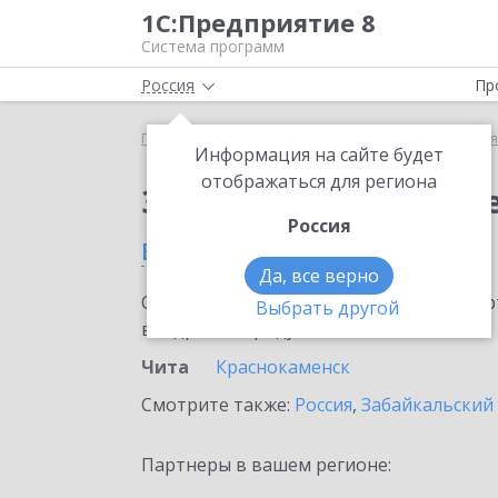
1С:Предприятие 8
Система программ
Россия
Пр
Главная
Сервисы ИТС
1С:Бизнес-сеть. Торгова
Информация на сайте будет
отображаться для региона
Заказать 1С:Бизнес-с
Россия
в Чите
Да, все верно
Ознакомьтесь с информационными карт
Выбрать другой
внедрение продукта.
Чита
Краснокаменск
Смотрите также:
Россия
,
Забайкальский
Партнеры в вашем регионе: