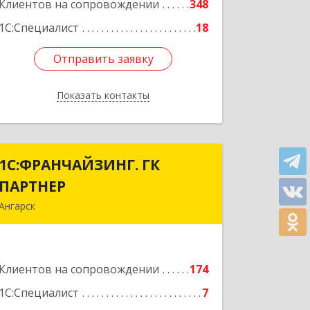
Подробнее
Клиентов на сопровождении
348
1С:Специалист
18
Отправить заявку
Отправить заявку
Показать контакты
Назад
1С:ФРАНЧАЙЗИНГ. ГК
1С:ФРАНЧАЙЗИНГ. ГК
ПАРТНЕР
ПАРТНЕР
Ангарск
665813, Иркутская обл, Ангарск г, 81
кв-л, строение 3, оф.104
Клиентов на сопровождении
174
Подробнее
1С:Специалист
7