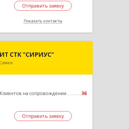
Отправить заявку
Отправить заявку
Показать контакты
Назад
ИТ СТК "СИРИУС"
ИТ СТК "СИРИУС"
Саянск
666303, Иркутская обл, Саянск г,
Юбилейный мкр, дом № 38
Подробнее
Клиентов на сопровождении
36
Отправить заявку
Отправить заявку