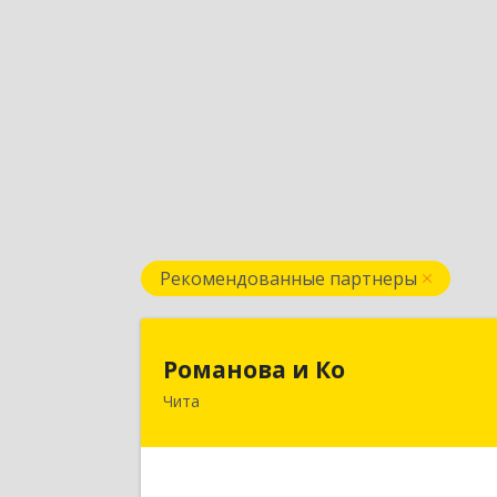
Рекомендованные партнеры
Романова и К
Романова и Ко
Чита
672000, Забайкальский край, Чита г
Анохина ул, дом № 91, оф.703, а/я 106
Подробне