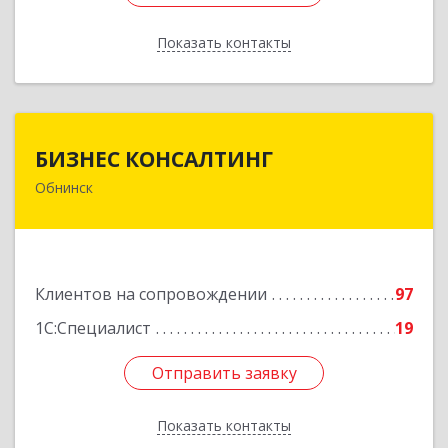
Показать контакты
Назад
БИЗНЕС КОНСАЛТИНГ
БИЗНЕС КОНСАЛТИНГ
Обнинск
249032, Калужская обл, Обнинск г, Курчатова ул,
дом № 27/2, пом.281
Подробнее
Клиентов на сопровождении
97
1С:Специалист
19
Отправить заявку
Отправить заявку
Показать контакты
Назад