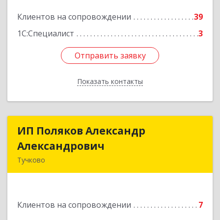
Подробнее
Клиентов на сопровождении
39
1С:Специалист
3
Отправить заявку
Отправить заявку
Показать контакты
Назад
ИП Поляков Александр
ИП Поляков Александр
Александрович
Александрович
Тучково
143160, Московская обл., Рузский р-н,
Дорохово п., Московская ул., д.9
Клиентов на сопровождении
7
Подробнее