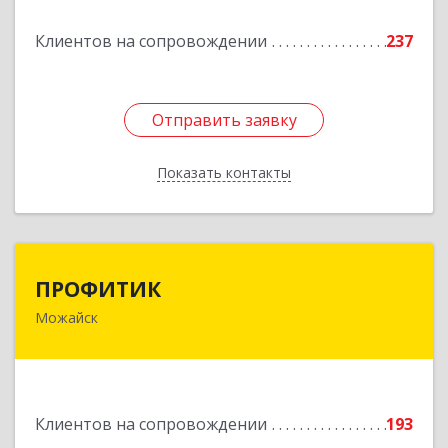
Подробнее
Клиентов на сопровождении
237
Отправить заявку
Отправить заявку
Показать контакты
Назад
ПРОФИТИК
ПРОФИТИК
Можайск
143200, Московская обл, Можайский р-н,
Можайск г, Молодежная ул, дом № 4
Подробнее
Клиентов на сопровождении
193