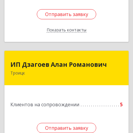
Отправить заявку
Отправить заявку
Показать контакты
Назад
ИП Дзагоев Алан Романович
ИП Дзагоев Алан Романович
Троицк
119297, Москва
г,пос.Московский,ул.Родниковая,дом
30,к.1,кв.500Текстильщиков ул, дом № 6
Подробнее
Клиентов на сопровождении
5
Отправить заявку
Отправить заявку