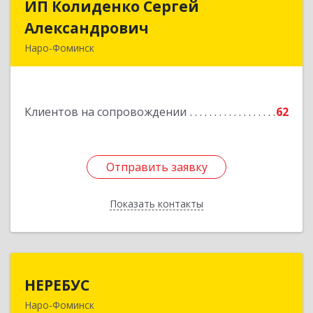
ИП Колиденко Сергей
ИП Колиденко Сергей
Александрович
Александрович
Наро-Фоминск
143300, Московская обл, Наро-Фоминский р-н,
Наро-Фоминск г, Маршала Жукова Г.К. ул, дом
№ 14-92
Клиентов на сопровождении
62
Подробнее
Отправить заявку
Отправить заявку
Показать контакты
Назад
НЕРЕБУС
НЕРЕБУС
Наро-Фоминск
143302, Московская обл, Наро-Фоминский р-н,