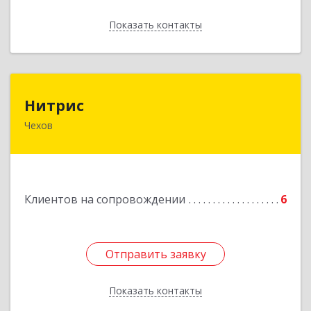
Показать контакты
Назад
Нитрис
Нитрис
Чехов
142350, Московская обл, Чехов м.о., Столбовая
пгт, Серпуховская ул, дом № 23
Подробнее
Клиентов на сопровождении
6
Отправить заявку
Отправить заявку
Показать контакты
Назад