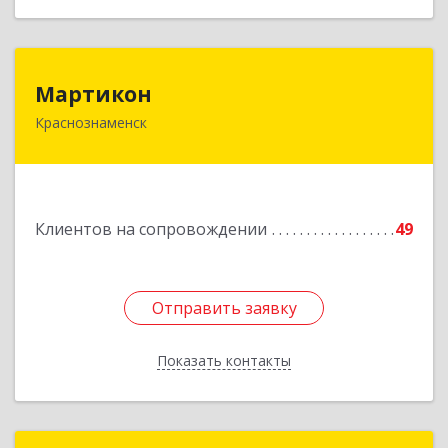
Мартикон
Мартикон
Краснознаменск
143090, Московская обл, Краснознаменск г,
Краснознаменная ул, дом № 27, пом.36
Подробнее
Клиентов на сопровождении
49
Отправить заявку
Отправить заявку
Показать контакты
Назад