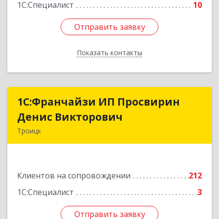
1С:Специалист
10
Отправить заявку
Отправить заявку
Показать контакты
Назад
1C:Франчайзи ИП Просвирин
1C:Франчайзи ИП Просвирин
Денис Викторович
Денис Викторович
Троицк
108842, Москва г, вн.тер.г. городской округ
Троицк, Троицк г, Городская ул, дом № 14,
кв.158
Клиентов на сопровождении
212
Подробнее
1С:Специалист
3
Отправить заявку
Отправить заявку