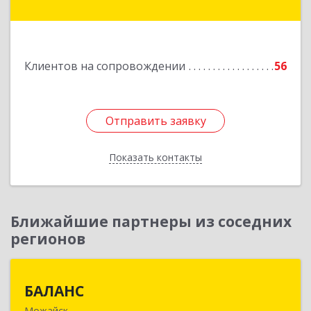
Наро-Фоминск г, Полубоярова ул, дом № 5
Подробнее
Клиентов на сопровождении
56
Отправить заявку
Отправить заявку
Показать контакты
Назад
Ближайшие партнеры из соседних
регионов
БАЛАНС
БАЛАНС
Можайск