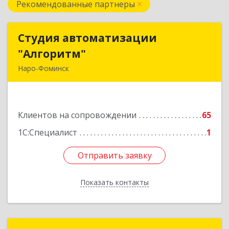
Рекомендованные партнеры
Студия автоматизации
Студия автоматизации
"Алгоритм"
"Алгоритм"
Наро-Фоминск
143306, Московская обл, г.о. Наро-Фоминский,
Наро-Фоминск г, Латышская ул, дом № 13А,
пом.4
Клиентов на сопровождении
65
Подробнее
1С:Специалист
1
Отправить заявку
Отправить заявку
Показать контакты
Назад