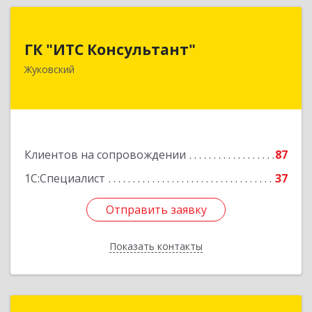
ГК "ИТС Консультант"
ГК "ИТС Консультант"
140181, Московская обл, Жуковский г,
Жуковский
Ломоносова ул, дом № 29А, этаж 2, пом.3
Подробнее
Клиентов на сопровождении
87
1С:Специалист
37
Отправить заявку
Отправить заявку
Показать контакты
Назад