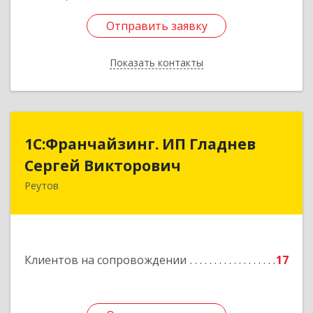
Отправить заявку
Отправить заявку
Показать контакты
Назад
1С:Франчайзинг. ИП Гладнев
1С:Франчайзинг. ИП Гладнев
Сергей Викторович
Сергей Викторович
Реутов
143966, Московская обл, Реутов г, Парковая ул,
дом № 6, кв.37
Подробнее
Клиентов на сопровождении
17