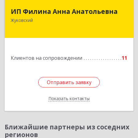
ИП Филина Анна Анатольевна
ИП Филина Анна Анатольевна
140180, Московская обл, Жуковский г,
Жуковский
Баженова ул, дом № 19, кв.20
Подробнее
Клиентов на сопровождении
11
Отправить заявку
Отправить заявку
Показать контакты
Назад
Ближайшие партнеры из соседних
регионов