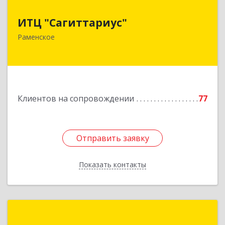
ИТЦ "Сагиттариус"
ИТЦ "Сагиттариус"
140103, Московская обл, Раменское г,
Раменское
Приборостроителей ул, дом № 16А, кв.16
Подробнее
Клиентов на сопровождении
77
Отправить заявку
Отправить заявку
Показать контакты
Назад
1С:Первый Бит, Люберцы