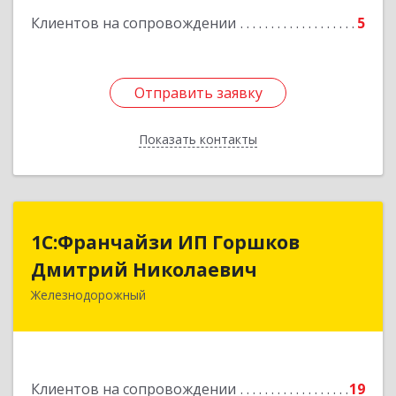
Клиентов на сопровождении
5
Отправить заявку
Отправить заявку
Показать контакты
Назад
1С:Франчайзи ИП Горшков
1С:Франчайзи ИП Горшков
Дмитрий Николаевич
Дмитрий Николаевич
Железнодорожный
143980, Московская обл, Железнодорожный г,
Пролетарская ул, дом № 10, кв.25
Подробнее
Клиентов на сопровождении
19