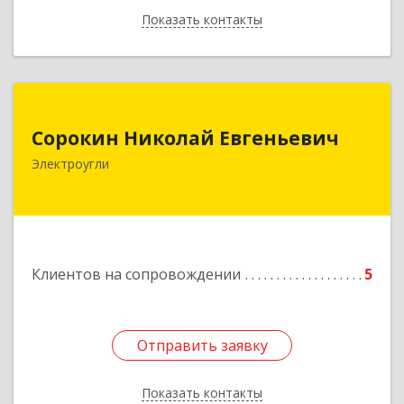
Показать контакты
Назад
Сорокин Николай Евгеньевич
Сорокин Николай Евгеньевич
Электроугли
Подробнее
Клиентов на сопровождении
5
Отправить заявку
Отправить заявку
Показать контакты
Назад