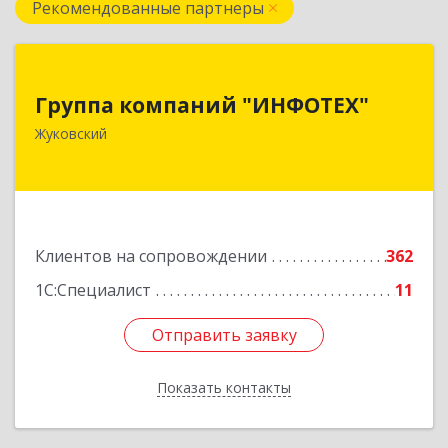
Рекомендованные партнеры
Группа компаний "ИНФОТЕХ"
Группа компаний "ИНФОТЕХ"
140180, Московская обл, Жуковский г, Чкалова
Жуковский
ул, дом № 37
Подробнее
Клиентов на сопровождении
362
1С:Специалист
11
Отправить заявку
Отправить заявку
Показать контакты
Назад