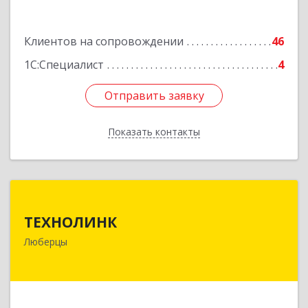
Клиентов на сопровождении
46
1С:Специалист
4
Отправить заявку
Отправить заявку
Показать контакты
Назад
ТЕХНОЛИНК
ТЕХНОЛИНК
140014, г.Люберцы, Октябрьский просп., д.373
Люберцы
Подробнее