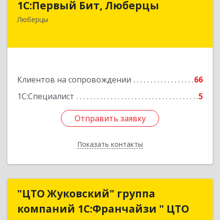
1С:Первый Бит, Люберцы
140009, Московская обл, Люберецкий р-н,
Люберцы
Люберцы г, Митрофанова ул, дом № 20А, оф.15
Подробнее
Клиентов на сопровождении
66
1С:Специалист
5
Отправить заявку
Отправить заявку
Показать контакты
Назад
"ЦТО Жуковский" группа
"ЦТО Жуковский" группа
компаний 1С:Франчайзи " ЦТО
компаний 1С:Франчайзи " ЦТО