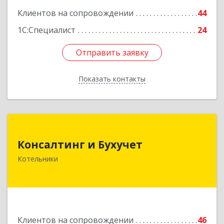
Клиентов на сопровождении
44
1С:Специалист
24
Отправить заявку
Отправить заявку
Показать контакты
Назад
Консалтинг и Бухучет
Консалтинг и Бухучет
140054, Московская обл, Котельники г,
Котельники
Карьерная ул, дом № 13, пом.1
Подробнее
Клиентов на сопровождении
46