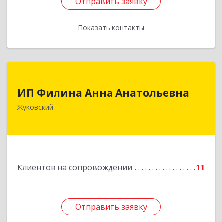
Отправить заявку
Отправить заявку
Показать контакты
Назад
ИП Филина Анна Анатольевна
ИП Филина Анна Анатольевна
140180, Московская обл, Жуковский г,
Жуковский
Баженова ул, дом № 19, кв.20
Подробнее
Клиентов на сопровождении
11
Отправить заявку
Отправить заявку