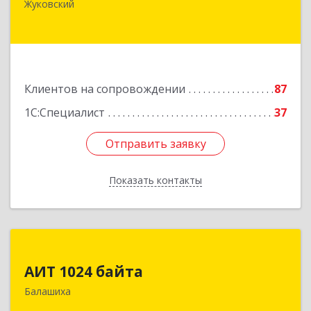
Жуковский
Ломоносова ул, дом № 29А, этаж 2, пом.3
Подробнее
Клиентов на сопровождении
87
1С:Специалист
37
Отправить заявку
Отправить заявку
Показать контакты
Назад
АИТ 1024 байта
АИТ 1024 байта
143909, Московская обл, Балашиха г, Солнечная
Балашиха
ул, дом № 23, кв.104