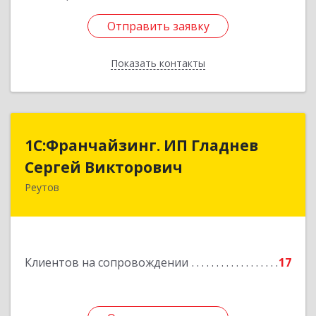
Отправить заявку
Отправить заявку
Показать контакты
Назад
1С:Франчайзинг. ИП Гладнев
1С:Франчайзинг. ИП Гладнев
Сергей Викторович
Сергей Викторович
Реутов
143966, Московская обл, Реутов г, Парковая ул,
дом № 6, кв.37
Подробнее
Клиентов на сопровождении
17