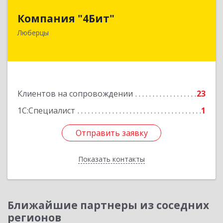
Компания "4Бит"
Компания "4Бит"
140006, Московская обл, Люберецкий р-н,
Люберцы
Люберцы г, Октябрьский пр-кт, дом № 380"П",
кв.27
Подробнее
Клиентов на сопровождении
23
1С:Специалист
1
Отправить заявку
Отправить заявку
Показать контакты
Назад
Ближайшие партнеры из соседних
регионов