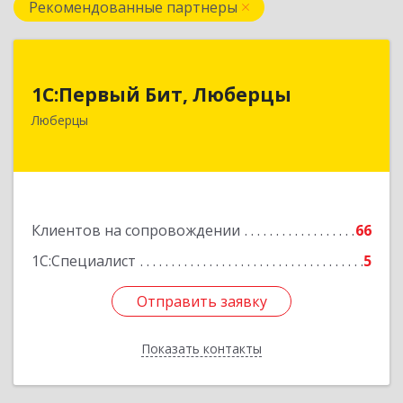
Рекомендованные партнеры
1С:Первый Бит, Люберцы
1С:Первый Бит, Люберцы
140009, Московская обл, Люберецкий р-н,
Люберцы
Люберцы г, Митрофанова ул, дом № 20А, оф.15
Подробнее
Клиентов на сопровождении
66
1С:Специалист
5
Отправить заявку
Отправить заявку
Показать контакты
Назад