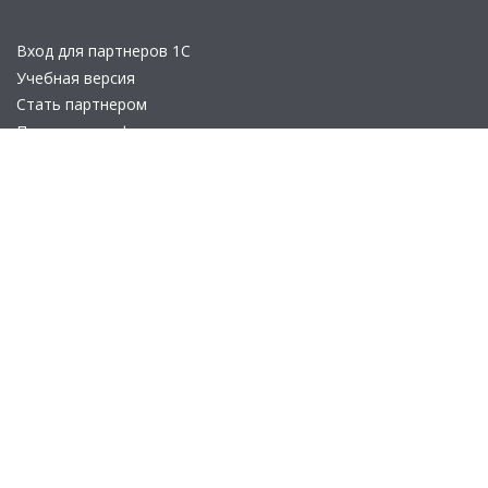
Вход для партнеров 1С
Учебная версия
Стать партнером
Политика конфиденциальности
Замечания по сайту
Другие сайты
Телефон:
+7 (495) 737-92-57
Email:
site_v8@1c.ru
Отдел продаж:
г. Москва
,
улица Селезнёвская, дом 21
© 2026 АО «Группа 1С» (правопреемник «1С»). Все права на сайт
защищены
© 2011- 2026 ООО «1С-Софт» (
о компании
).