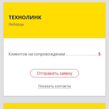
ТЕХНОЛИНК
ТЕХНОЛИНК
140014, г.Люберцы, Октябрьский просп., д.373
Люберцы
Подробнее
Клиентов на сопровождении
5
Отправить заявку
Отправить заявку
Показать контакты
Назад