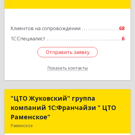
Подробнее
Клиентов на сопровождении
68
1С:Специалист
6
Отправить заявку
Отправить заявку
Показать контакты
Назад
"ЦТО Жуковский" группа
"ЦТО Жуковский" группа
компаний 1С:Франчайзи " ЦТО
компаний 1С:Франчайзи " ЦТО
Раменское"
Раменское"
Раменское
140100, Московская обл, Раменское г, Дергаево