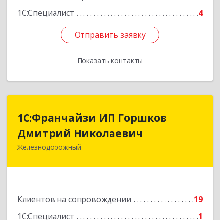
1С:Специалист
4
Отправить заявку
Отправить заявку
Показать контакты
Назад
1С:Франчайзи ИП Горшков
1С:Франчайзи ИП Горшков
Дмитрий Николаевич
Дмитрий Николаевич
Железнодорожный
143980, Московская обл, Железнодорожный г,
Пролетарская ул, дом № 10, кв.25
Подробнее
Клиентов на сопровождении
19
1С:Специалист
1