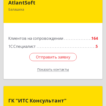
AtlantSoft
143900, Московская обл, Балашиха г, Звездная
Балашиха
ул, дом № 7, корпус 1, оф.609
Подробнее
Клиентов на сопровождении
164
1С:Специалист
5
Отправить заявку
Отправить заявку
Показать контакты
Назад
ГК "ИТС Консультант"
ГК "ИТС Консультант"
140181, Московская обл, Жуковский г,