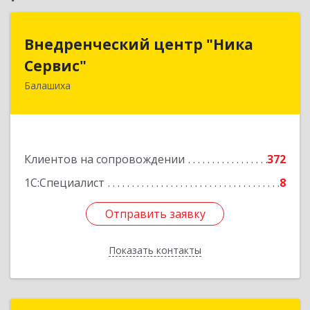
Внедренческий центр "Ника
Внедренческий центр "Ника
Сервис"
Сервис"
Балашиха
143912, Московская обл, Балашиха г, Полевая
ул, дом № 3
Подробнее
Клиентов на сопровождении
372
1С:Специалист
8
Отправить заявку
Отправить заявку
Показать контакты
Назад