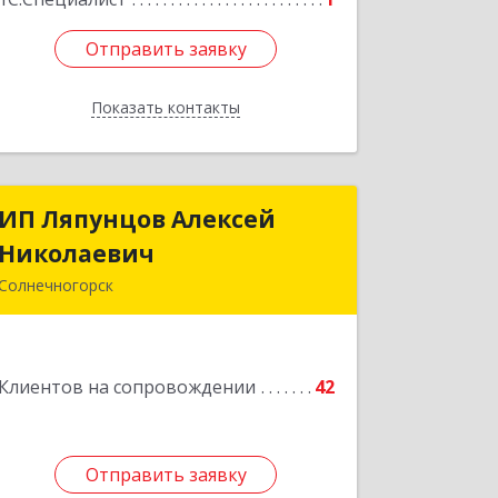
Отправить заявку
Отправить заявку
Показать контакты
Назад
ИП Ляпунцов Алексей
ИП Ляпунцов Алексей
Николаевич
Николаевич
Солнечногорск
Подробнее
Клиентов на сопровождении
42
Отправить заявку
Отправить заявку