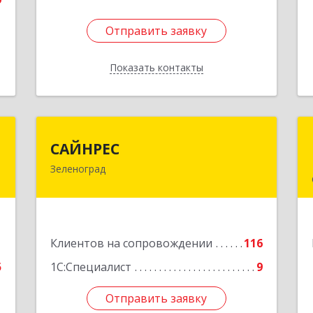
Отправить заявку
Отправить заявку
Показать контакты
Назад
а
САЙНРЕС
САЙНРЕС
Зеленоград
,
124365, Москва г, Зеленоград г,
I
корпус 2307А, кв.37
е
Подробнее
1
Клиентов на сопровождении
116
5
1С:Специалист
9
Отправить заявку
Отправить заявку