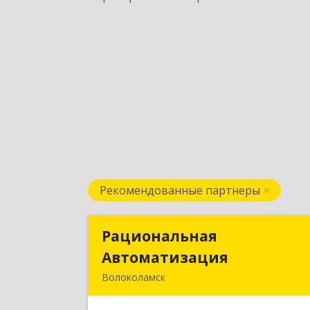
Рекомендованные партнеры
Рациональная
Рациональна
Автоматизация
Автоматизаци
Волоколамск
143600, Московская обл
Волоколамский р-н, Волоколамск г