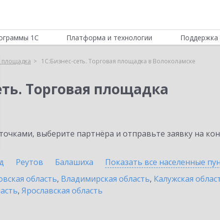
ограммы 1С
Платформа и технологии
Поддержка 
я площадка
1С:Бизнес-сеть. Торговая площадка в Волоколамске
еть. Торговая площадка
очками, выберите партнёра и отправьте заявку на ко
д
Реутов
Балашиха
Показать все населенные
пу
овская область
,
Владимирская область
,
Калужская облас
ласть
,
Ярославская область