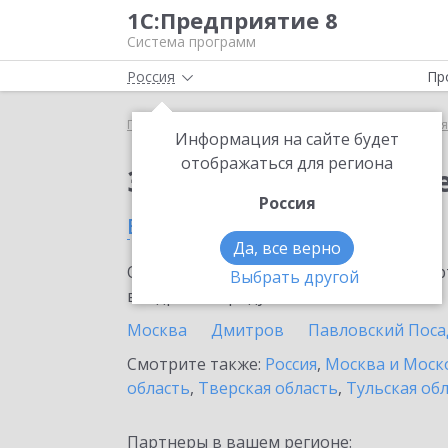
1С:Предприятие 8
Система программ
Россия
Пр
Главная
Сервисы ИТС
1С:Бизнес-сеть. Торгова
Информация на сайте будет
отображаться для региона
Заказать 1С:Бизнес-с
Россия
в Волоколамске
Да, все верно
Ознакомьтесь с информационными карт
Выбрать другой
внедрение продукта.
Москва
Дмитров
Павловский Поса
Смотрите также:
Россия
,
Москва и Моск
область
,
Тверская область
,
Тульская об
Партнеры в вашем регионе: