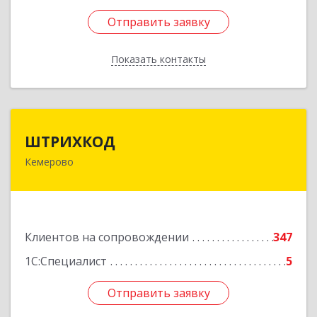
Отправить заявку
Отправить заявку
Показать контакты
Назад
ШТРИХКОД
ШТРИХКОД
Кемерово
650043, Кемеровская область - Кузбасс обл,
Кемерово г, Красноармейская ул, дом № 121
Подробнее
Клиентов на сопровождении
347
1С:Специалист
5
Отправить заявку
Отправить заявку