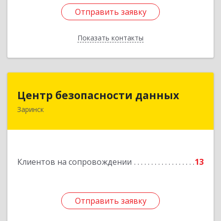
Отправить заявку
Отправить заявку
Показать контакты
Назад
Центр безопасности данных
Центр безопасности данных
Заринск
659100, Алтайский край, Заринск г, Таратынова
ул, дом № 11, кв.9
Подробнее
Клиентов на сопровождении
13
Отправить заявку
Отправить заявку