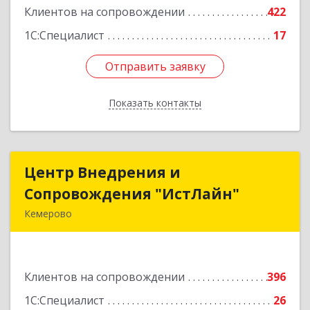
Клиентов на сопровождении
422
Подробнее
1С:Специалист
17
Отправить заявку
Отправить заявку
Показать контакты
Назад
Центр Внедрения и
Центр Внедрения и
Сопровождения "ИстЛайн"
Сопровождения "ИстЛайн"
Кемерово
650000, Кемеровская область - Кузбасс обл, г.о.
Кемеровский, Кемерово г, Мичурина ул, дом №
13А, этаж 3, пом.2, оф.301
Клиентов на сопровождении
396
Подробнее
1С:Специалист
26