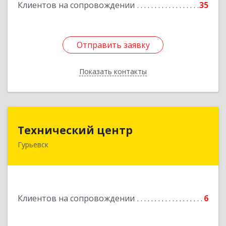
Клиентов на сопровождении
35
Отправить заявку
Отправить заявку
Показать контакты
Назад
Технический центр
Технический центр
Гурьевск
652780, Кемеровская область - Кузбасс,
Гурьевский р-н, Гурьевск г, Кирова ул, дом № 6
Подробнее
Клиентов на сопровождении
6