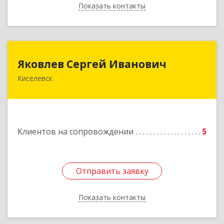
Показать контакты
Назад
Яковлев Сергей Иванович
Яковлев Сергей Иванович
Киселевск
650002, Кемеровская обл, г.Кемерово, пр-т
Шахтеров, дом № 90, кв.104
Подробнее
Клиентов на сопровождении
5
Отправить заявку
Отправить заявку
Показать контакты
Назад