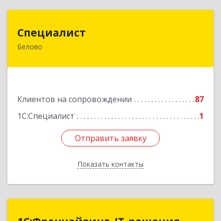
Специалист
Специалист
Белово
Кемеровская обл, Белово г, Ленина ул, дом №
31-2
Подробнее
Клиентов на сопровождении
87
1С:Специалист
1
Отправить заявку
Отправить заявку
Показать контакты
Назад
1С:Франчайзинг. IT-решения