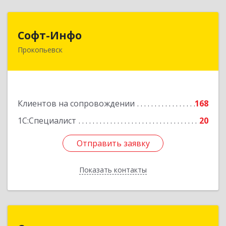
Софт-Инфо
Софт-Инфо
Прокопьевск
653039, Кемеровская область - Кузбасс,
Прокопьевск г, Институтская ул, дом № 9а,
оф.15
Подробнее
Клиентов на сопровождении
168
1С:Специалист
20
Отправить заявку
Отправить заявку
Показать контакты
Назад
Сорус