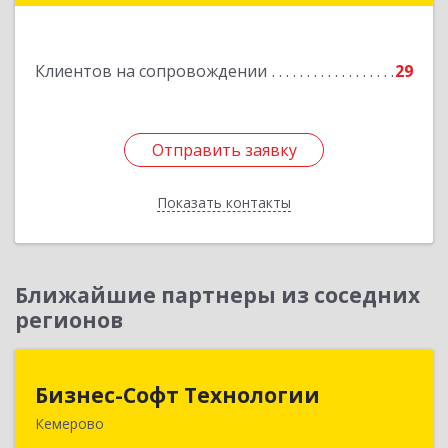
Подробнее
Клиентов на сопровождении
29
Отправить заявку
Отправить заявку
Показать контакты
Назад
Ближайшие партнеры из соседних
регионов
Бизнес-Софт Технологии
Бизнес-Софт Технологии
Кемерово
650992, Кемеровская область - Кузбасс обл,