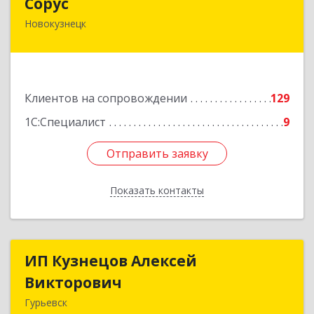
Сорус
Новокузнецк
654005, Кемеровская область - Кузбасс,
Новокузнецк г, Строителей пр-кт, дом № 38,
кв.11
Подробнее
Клиентов на сопровождении
129
1С:Специалист
9
Отправить заявку
Отправить заявку
Показать контакты
Назад
ИП Кузнецов Алексей
ИП Кузнецов Алексей
Викторович
Викторович
Гурьевск