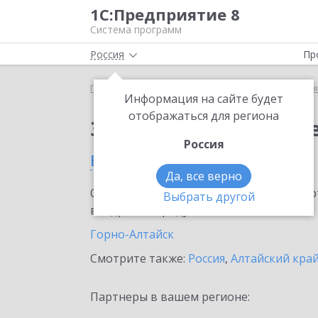
1С:Предприятие 8
Система программ
Россия
Пр
Главная
Сервисы ИТС
1С:Бизнес-сеть. Торгова
Информация на сайте будет
отображаться для региона
Заказать 1С:Бизнес-с
Россия
в Республике Алтай
Да, все верно
Ознакомьтесь с информационными карт
Выбрать другой
внедрение продукта.
Горно-Алтайск
Смотрите также:
Россия
,
Алтайский кра
Партнеры в вашем регионе: