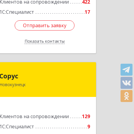
Клиентов на сопровождении
422
Подробнее
1С:Специалист
17
Отправить заявку
Отправить заявку
Показать контакты
Назад
Сорус
Сорус
Новокузнецк
654005, Кемеровская область -
Кузбасс, Новокузнецк г, Строителей
пр-кт, дом № 38, кв.11
Подробнее
Клиентов на сопровождении
129
1С:Специалист
9