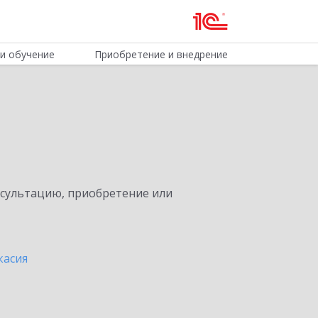
и обучение
Приобретение и внедрение
нсультацию, приобретение или
касия