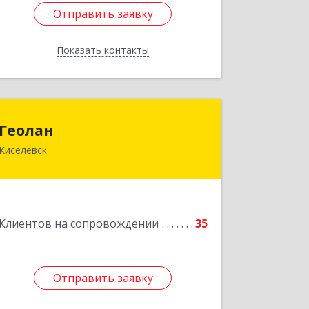
Отправить заявку
Отправить заявку
Показать контакты
Назад
Геолан
Геолан
Киселевск
652700, Кемеровская обл, Киселевск г,
Транспортная ул, дом № 54
Подробнее
Клиентов на сопровождении
35
Отправить заявку
Отправить заявку