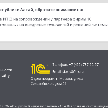
спублике Алтай, обратите внимание на:
в ИТС) на сопровождении у партнера фирмы 1С.
стованных на внедрение технологий и решений системы
Телефон:
+7 (495) 737-92-57
льности
Email:
site_v8@1c.ru
 сайту
Отдел продаж:
г. Москва
,
улица
Селезнёвская, дом 21
© 2026 АО «Группа 1С» (правопреемник «1С»). Все права на сайт защищен