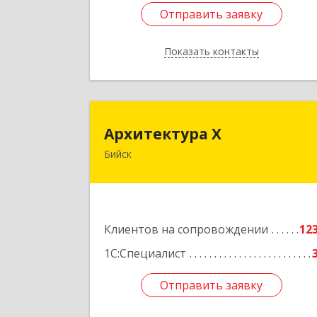
Отправить заявку
Отправить заявку
Показать контакты
Назад
Архитектура 
Архитектура Х
Бийск
659300, Алтайский край, Бийск г
Турусова ул, дом № 
Подробне
Клиентов на сопровождении
12
1С:Специалист
Отправить заявку
Отправить заявку