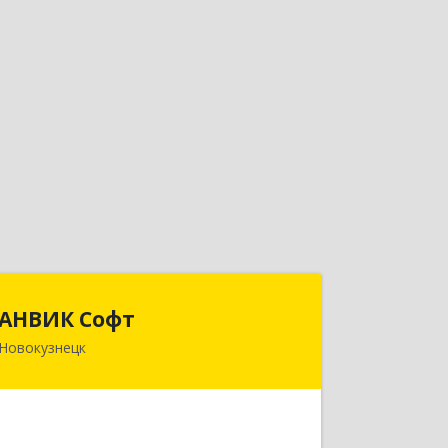
АНВИК Софт
АНВИК Софт
Новокузнецк
654079, Кемеровская область -
Кузбасс, Новокузнецкий г.о,
Новокузнецк г, Куйбышевский р-н,
Невского ул, дом № 1, этаж 2