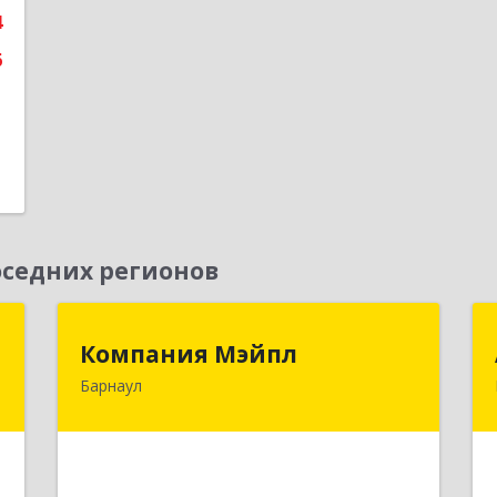
4
6
седних регионов
г
Компания Мэйпл
Компания Мэйпл
Барнаул
,
656038, Алтайский край, Барнаул г,
5
Комсомольский пр-кт, дом № 112
е
Подробнее