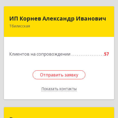
ИП Корнев Александр Иванович
ИП Корнев Александр Иванович
Тбилисская
352360, Краснодарский край, Тбилисский р-н,
Тбилисская ст-ца, Первомайская ул, дом № 19/1
Подробнее
Клиентов на сопровождении
57
Отправить заявку
Отправить заявку
Показать контакты
Назад
Ваше право