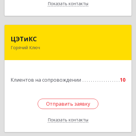
Показать контакты
Назад
ЦЭТиКС
ЦЭТиКС
Горячий Ключ
353290, Краснодарский край, Горячий Ключ г,
Ленина ул, дом № 208, оф.21
Подробнее
Клиентов на сопровождении
10
Отправить заявку
Отправить заявку
Показать контакты
Назад