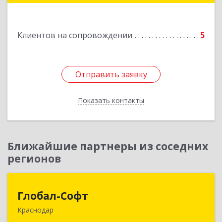
Луценко ул, дом № 103
Клиентов на сопровождении
5
Подробнее
Отправить заявку
Отправить заявку
Показать контакты
Назад
Ближайшие партнеры из соседних
регионов
Глобал-Софт
Глобал-Софт
Краснодар
350018, Краснодарский край, Краснодар г,