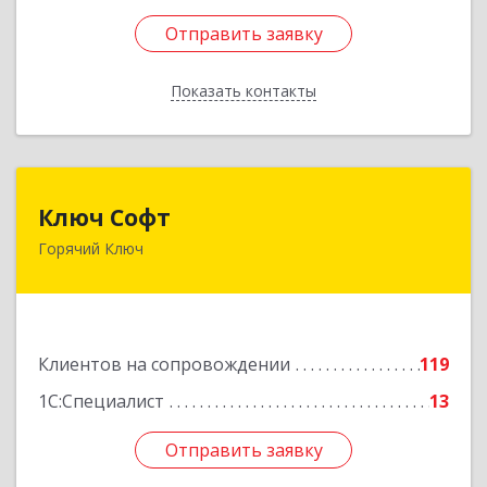
Отправить заявку
Отправить заявку
Показать контакты
Назад
Ключ Софт
Ключ Софт
Горячий Ключ
353287, Краснодарский край, Горячий Ключ г,
Первомайский п, Бендуса ул, дом № 13
Подробнее
Клиентов на сопровождении
119
1С:Специалист
13
Отправить заявку
Отправить заявку