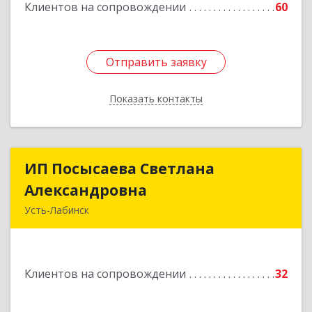
Клиентов на сопровождении
60
Отправить заявку
Отправить заявку
Показать контакты
Назад
ИП Посысаева Светлана
ИП Посысаева Светлана
Александровна
Александровна
Усть-Лабинск
352330, Краснодарский край, Усть-Лабинск г,
Зои Космодемьянской ул, дом № 192
Клиентов на сопровождении
32
Подробнее