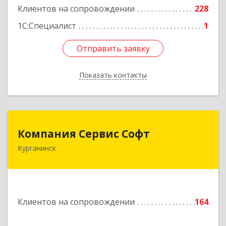
Клиентов на сопровождении
228
1С:Специалист
1
Отправить заявку
Отправить заявку
Показать контакты
Назад
Компания Сервис Софт
Компания Сервис Софт
Курганинск
352430, Краснодарский край, Курганинск г,
Розы Люксембург ул, дом № 333
Подробнее
Клиентов на сопровождении
164