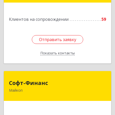
Подробнее
Клиентов на сопровождении
59
Отправить заявку
Отправить заявку
Показать контакты
Назад
Софт-Финанс
Софт-Финанс
Майкоп
385006, Адыгея Респ, Майкоп г, Калинина ул,
дом № 210С
Подробнее