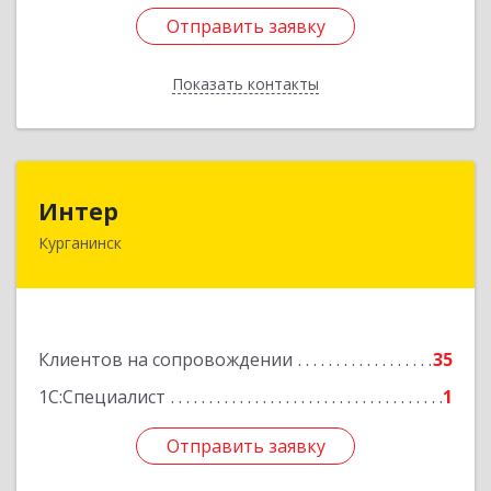
Отправить заявку
Отправить заявку
Показать контакты
Назад
Интер
Интер
Курганинск
352430, Краснодарский край, Курганинск г,
Матросова ул, дом № 151
Подробнее
Клиентов на сопровождении
35
1С:Специалист
1
Отправить заявку
Отправить заявку