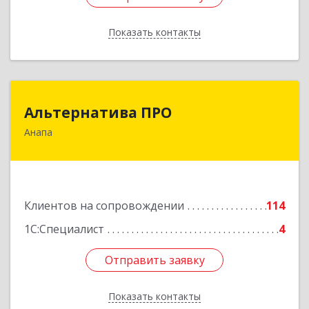
Показать контакты
Назад
Альтернатива ПРО
Альтернатива ПРО
Анапа
353450, Краснодарский край, Анапский р-н,
Анапа г, Новороссийская ул, дом № 259, кв.18
Подробнее
Клиентов на сопровождении
114
1С:Специалист
4
Отправить заявку
Отправить заявку
Показать контакты
Назад