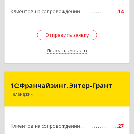
Подробнее
Клиентов на сопровождении
14
Отправить заявку
Отправить заявку
Показать контакты
Назад
1С:Франчайзинг. Энтер-Грант
1С:Франчайзинг. Энтер-Грант
Геленджик
353467, Краснодарский край, Геленджик г,
Дачная ул, дом № 17
Подробнее
Клиентов на сопровождении
27