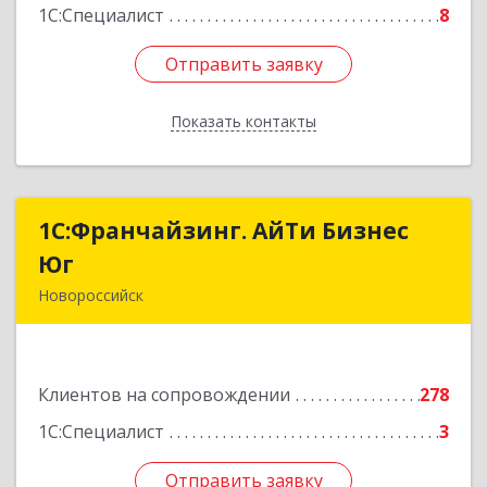
1С:Специалист
8
Отправить заявку
Отправить заявку
Показать контакты
Назад
1С:Франчайзинг. АйТи Бизнес
1С:Франчайзинг. АйТи Бизнес
Юг
Юг
Новороссийск
353907, Краснодарский край, Новороссийск г,
Видова ул, дом № 65, оф.2
Клиентов на сопровождении
278
Подробнее
1С:Специалист
3
Отправить заявку
Отправить заявку