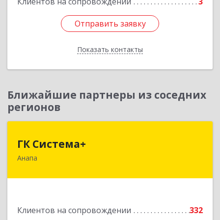
Клиентов на сопровождении
3
Подробнее
Отправить заявку
Отправить заявку
Показать контакты
Назад
Ближайшие партнеры из соседних
регионов
ГК Система+
ГК Система+
Анапа
353450, Краснодарский край, Анапский р-н,
Анапа г, Лермонтова ул, дом № 116, корпус Г,
оф.7
Подробнее
Клиентов на сопровождении
332