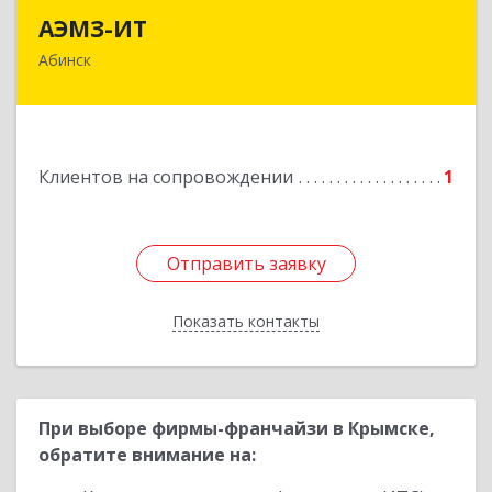
АЭМЗ-ИТ
АЭМЗ-ИТ
Абинск
353320, Краснодарский край, м.р-н Абинский,
г.п. Абинское, Абинск г, Промышленная ул, дом
№ 4, каб.311
Подробнее
Клиентов на сопровождении
1
Отправить заявку
Отправить заявку
Показать контакты
Назад
При выборе фирмы-франчайзи в Крымске,
обратите внимание на: