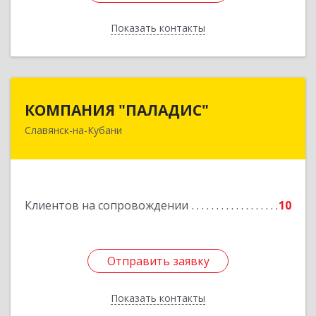
Показать контакты
Назад
КОМПАНИЯ "ПАЛАДИС"
КОМПАНИЯ "ПАЛАДИС"
Славянск-на-Кубани
353560, Краснодарский край, Славянский р-н,
Славянск-на-Кубани г, Краснофлотская ул, дом
№ 19, оф.1
Подробнее
Клиентов на сопровождении
10
Отправить заявку
Отправить заявку
Показать контакты
Назад