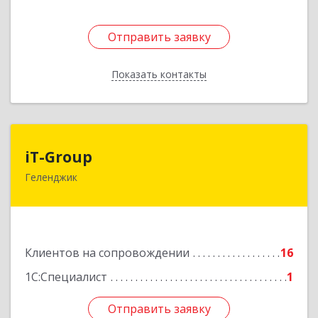
Отправить заявку
Отправить заявку
Показать контакты
Назад
iT-Group
iT-Group
Геленджик
353460, Краснодарский край, Геленджик г,
Керченская ул, дом № 4, оф.6
Подробнее
Клиентов на сопровождении
16
1С:Специалист
1
Отправить заявку
Отправить заявку