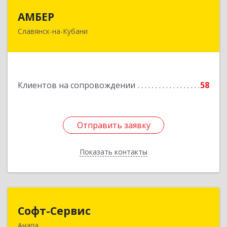
АМБЕР
АМБЕР
Славянск-на-Кубани
353562, Краснодарский край, Славянский р-н,
Славянск-на-Кубани г, Крупской ул, дом № 12
Подробнее
Клиентов на сопровождении
58
Отправить заявку
Отправить заявку
Показать контакты
Назад
Софт-Сервис
Софт-Сервис
Анапа