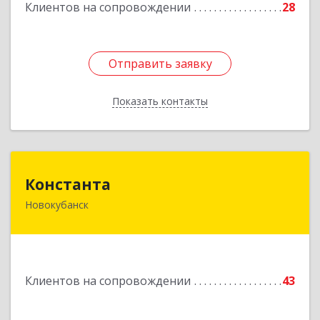
Клиентов на сопровождении
28
Отправить заявку
Отправить заявку
Показать контакты
Назад
Константа
Константа
Новокубанск
352240, Краснодарский край, Новокубанск г,
Альпийская ул, дом № 22, кв.2
Подробнее
Клиентов на сопровождении
43