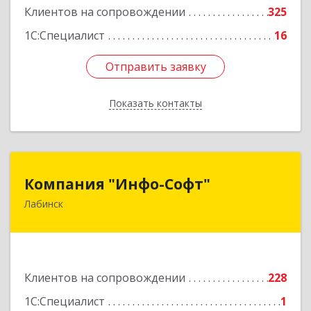
Клиентов на сопровождении
325
1С:Специалист
16
Отправить заявку
Отправить заявку
Показать контакты
Назад
Компания "Инфо-Софт"
Компания "Инфо-Софт"
Лабинск
352500, Краснодарский край, Лабинский р-н,
Лабинск г, Константинова ул, дом № 72
Подробнее
Клиентов на сопровождении
228
1С:Специалист
1