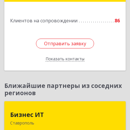
пом.3
Подробнее
Клиентов на сопровождении
86
Отправить заявку
Отправить заявку
Показать контакты
Назад
Ближайшие партнеры из соседних
регионов
Бизнес ИТ
Бизнес ИТ
Ставрополь
355035, Ставропольский край, Ставрополь г, 1