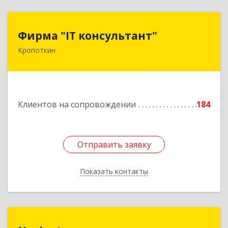
Фирма "IT консультант"
Фирма "IT консультант"
Кропоткин
352389, Краснодарский край, Кавказский р-н,
Кропоткин г, Пушкина ул, дом № 294, оф.2,3
Подробнее
Клиентов на сопровождении
184
Отправить заявку
Отправить заявку
Показать контакты
Назад
Navigator