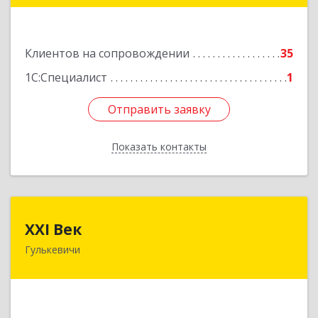
Подробнее
Клиентов на сопровождении
35
1С:Специалист
1
Отправить заявку
Отправить заявку
Показать контакты
Назад
XXI Век
XXI Век
Гулькевичи
352180, Краснодарский край, Отрадо-
Кубанское с, Северная ул, дом № 11
Подробнее