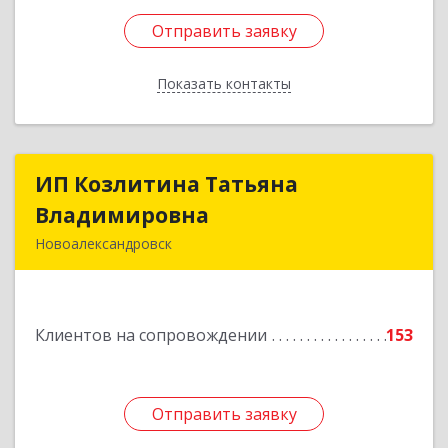
Отправить заявку
Отправить заявку
Показать контакты
Назад
ИП Козлитина Татьяна
ИП Козлитина Татьяна
Владимировна
Владимировна
Новоалександровск
356000, Ставропольский край,
Новоалександровск г, Гайдара пер, дом № 25
Клиентов на сопровождении
153
Подробнее
Отправить заявку
Отправить заявку