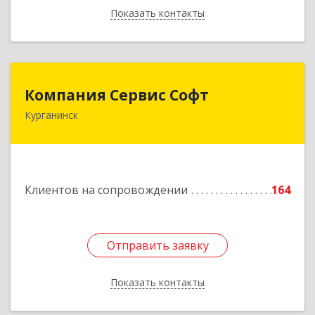
Показать контакты
Назад
Компания Сервис Софт
Компания Сервис Софт
Курганинск
352430, Краснодарский край, Курганинск г,
Розы Люксембург ул, дом № 333
Подробнее
Клиентов на сопровождении
164
Отправить заявку
Отправить заявку
Показать контакты
Назад