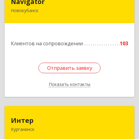
Navigator
Новокубанск
352240, Краснодарский край, Новокубанск г,
Пушкина ул, дом № 67
Подробнее
Клиентов на сопровождении
103
Отправить заявку
Отправить заявку
Показать контакты
Назад
Интер
Интер
Курганинск
352430, Краснодарский край, Курганинск г,
Матросова ул, дом № 151