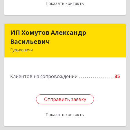
Показать контакты
Назад
ИП Хомутов Александр
ИП Хомутов Александр
Васильевич
Васильевич
Гулькевичи
352190, Краснодарский край, Гулькевичи г, 50
лет ВЛКСМ ул, дом № 21, кв.2
Клиентов на сопровождении
35
Подробнее
Отправить заявку
Отправить заявку
Показать контакты
Назад