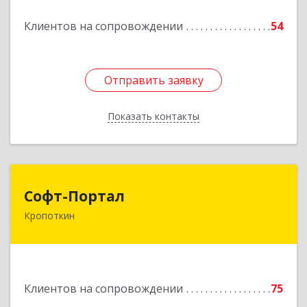
Клиентов на сопровождении
54
Отправить заявку
Отправить заявку
Показать контакты
Назад
Софт-Портал
Софт-Портал
Кропоткин
352395, Краснодарский край, Кавказский р-н,
Кропоткин г, Лесной пер, дом № 15, кв.61
Подробнее
Клиентов на сопровождении
75