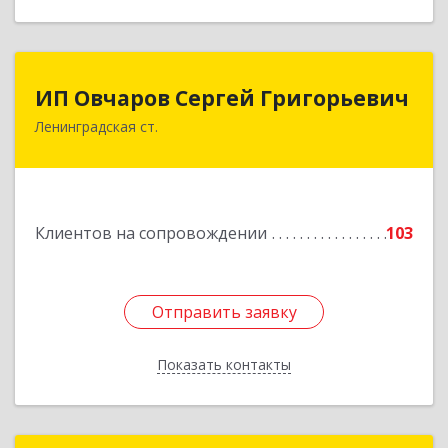
ИП Овчаров Сергей Григорьевич
ИП Овчаров Сергей Григорьевич
Ленинградская ст.
353740, Краснодарский край, Ленинградский р-
н, Ленинградская ст-ца, Космонавтов ул, дом
№ 73
Подробнее
Клиентов на сопровождении
103
Отправить заявку
Отправить заявку
Показать контакты
Назад