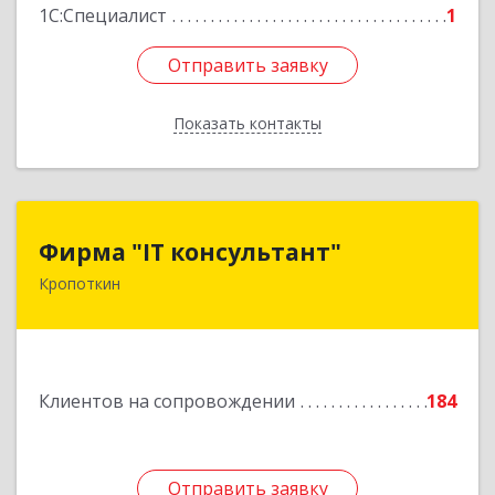
1С:Специалист
1
Отправить заявку
Отправить заявку
Показать контакты
Назад
Фирма "IT консультант"
Фирма "IT консультант"
Кропоткин
352389, Краснодарский край, Кавказский р-н,
Кропоткин г, Пушкина ул, дом № 294, оф.2,3
Подробнее
Клиентов на сопровождении
184
Отправить заявку
Отправить заявку