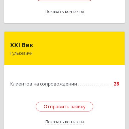
Показать контакты
Назад
XXI Век
XXI Век
Гулькевичи
352180, Краснодарский край, Отрадо-
Кубанское с, Северная ул, дом № 11
Подробнее
Клиентов на сопровождении
28
Отправить заявку
Отправить заявку
Показать контакты
Назад