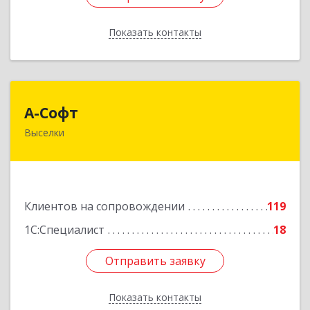
Показать контакты
Назад
А-Софт
А-Софт
Выселки
353100, Краснодарский край, Выселковский
район, Выселки ст-ца, Степная ул, дом № 1
Подробнее
Клиентов на сопровождении
119
1С:Специалист
18
Отправить заявку
Отправить заявку
Показать контакты
Назад