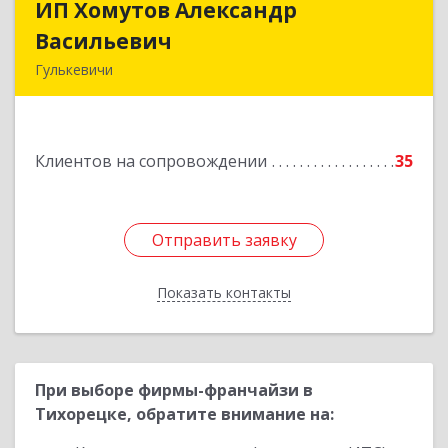
ИП Хомутов Александр
ИП Хомутов Александр
Васильевич
Васильевич
Гулькевичи
352190, Краснодарский край, Гулькевичи г, 50
лет ВЛКСМ ул, дом № 21, кв.2
Клиентов на сопровождении
35
Подробнее
Отправить заявку
Отправить заявку
Показать контакты
Назад
При выборе фирмы-франчайзи в
Тихорецке, обратите внимание на: