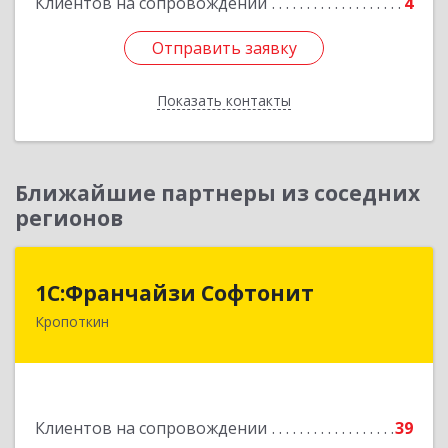
Клиентов на сопровождении
4
Отправить заявку
Отправить заявку
Показать контакты
Назад
Ближайшие партнеры из соседних
регионов
1С:Франчайзи Софтонит
1С:Франчайзи Софтонит
Кропоткин
352380, Краснодарский край, Кавказский р-н,
Кропоткин г, Коммунальный пер, дом № 8
Подробнее
Клиентов на сопровождении
39