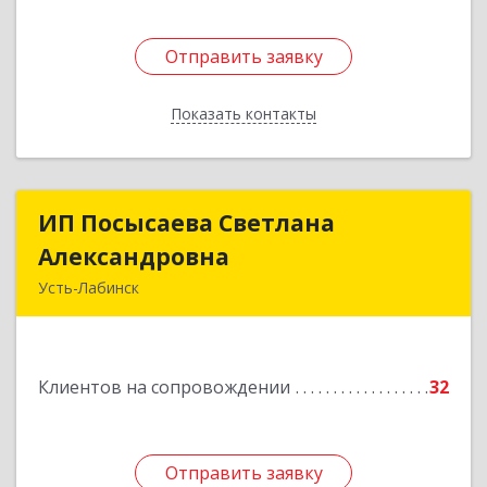
Отправить заявку
Отправить заявку
Показать контакты
Назад
ИП Посысаева Светлана
ИП Посысаева Светлана
Александровна
Александровна
Усть-Лабинск
352330, Краснодарский край, Усть-Лабинск г,
Зои Космодемьянской ул, дом № 192
Клиентов на сопровождении
32
Подробнее
Отправить заявку
Отправить заявку