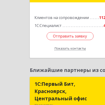
Подробне
Клиентов на сопровождении
11
1С:Специалист
Отправить заявку
Отправить заявку
Показать контакты
Назад
Ближайшие партнеры из со
1С:Первый Бит,
1С:Первый Бит
Красноярск,
Красноярск
Центральный офис
Центральный офи