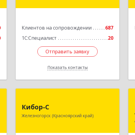
пом.4
,
ы
Подробнее
2
0
Клиентов на сопровождении
687
е
0
1С:Специалист
20
Отправить заявку
Отправить заявку
Показать контакты
Назад
Н
Кибор-С
Кибор-С
,
662973, Красноярский край,
Железногорск (Красноярский край)
а
Железногорск г, Белорусская ул, дом
3
№ 30 Б, пом.16