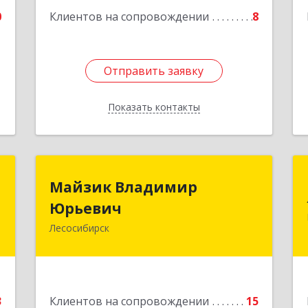
е
0
Клиентов на сопровождении
8
Отправить заявку
Отправить заявку
Показать контакты
Назад
й
Майзик Владимир
Майзик Владимир
ч
Юрьевич
Юрьевич
Лесосибирск
,
Подробнее
,
3
е
3
Клиентов на сопровождении
15