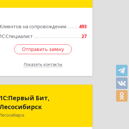
оф.220
Подробнее
Клиентов на сопровождении
493
1С:Специалист
27
Отправить заявку
Отправить заявку
Показать контакты
Назад
1С:Первый Бит,
1С:Первый Бит,
Лесосибирск
Лесосибирск
Лесосибирск
662544, Красноярский край,
Лесосибирск г, Привокзальная ул,