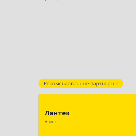
Рекомендованные партнеры
Ланте
Лантек
662153, Красноярский край, Ачинск г
Ачинск
Декабристов ул, дом № 5