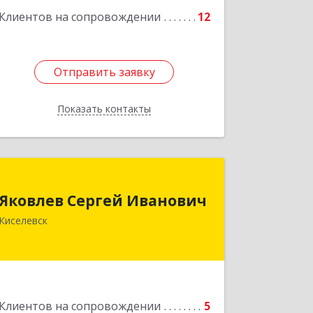
Клиентов на сопровождении
12
Отправить заявку
Отправить заявку
Показать контакты
Назад
Яковлев Сергей Иванович
Яковлев Сергей Иванович
650002, Кемеровская обл, г.Кемерово,
Киселевск
пр-т Шахтеров, дом № 90, кв.104
Подробнее
Клиентов на сопровождении
5