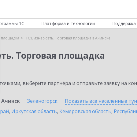
ограммы 1С
Платформа и технологии
Поддержка 
я площадка
1С:Бизнес-сеть. Торговая площадка в Ачинске
еть. Торговая площадка
очками, выберите партнёра и отправьте заявку на ко
Ачинск
Зеленогорск
Показать все населенные
пу
край
,
Иркутская область
,
Кемеровская область
,
Республик