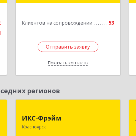
е
Подробнее
2
Клиентов на сопровождении
53
4
Отправить заявку
Отправить заявку
Показать контакты
Назад
седних регионов
,
ИКС-Фрэйм
,
ИКС-Фрэйм
660077, Красноярский край,
с
Красноярск
Красноярск г, Батурина ул, дом № 32,