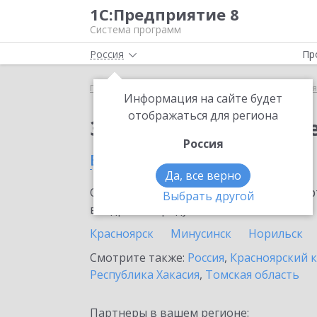
1С:Предприятие 8
Система программ
Россия
Пр
Главная
Сервисы ИТС
1С:Бизнес-сеть. Торгова
Информация на сайте будет
отображаться для региона
Заказать 1С:Бизнес-с
Россия
в Ачинске
Да, все верно
Ознакомьтесь с информационными карт
Выбрать другой
внедрение продукта.
Красноярск
Минусинск
Норильск
Смотрите также:
Россия
,
Красноярский 
Республика Хакасия
,
Томская область
Партнеры в вашем регионе: