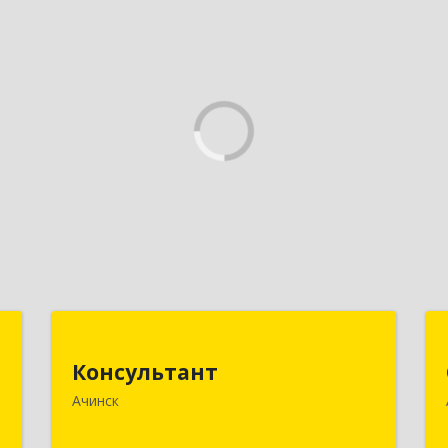
к
Консультант
Консультант
,
662159, Красноярский край, Ачинск г,
Ачинск
8
Юго-Восточный район, дом № 21А