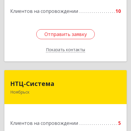
Подробнее
Клиентов на сопровождении
10
Отправить заявку
Отправить заявку
Показать контакты
Назад
НТЦ-Система
НТЦ-Система
Ноябрьск
629804, Ямало-Ненецкий АО, Ноябрьск г, 60 лет
СССР ул, дом № 39
Подробнее
Клиентов на сопровождении
5