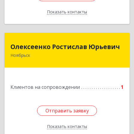
Показать контакты
Назад
Олексеенко Ростислав Юрьевич
Олексеенко Ростислав Юрьевич
Ноябрьск
629804, Ямало-Ненецкий АО, Ноябрьск г,
УТАДС п, дом № 84, кв.2
Подробнее
Клиентов на сопровождении
1
Отправить заявку
Отправить заявку
Показать контакты
Назад