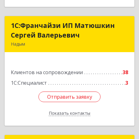
1С:Франчайзи ИП Матюшкин
1С:Франчайзи ИП Матюшкин
Сергей Валерьевич
Сергей Валерьевич
Надым
629730, Ямало-Ненецкий АО, Надым г, ул.
Зверева, дом № 47, кв.28
Клиентов на сопровождении
38
Подробнее
1С:Специалист
3
Отправить заявку
Отправить заявку
Показать контакты
Назад