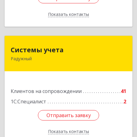
Показать контакты
Назад
Системы учета
Системы учета
Радужный
628462, Ханты-Мансийский Автономный округ
- Югра АО, Радужный г, 3-й мкр, дом № 1
Подробнее
Клиентов на сопровождении
41
1С:Специалист
2
Отправить заявку
Отправить заявку
Показать контакты
Назад