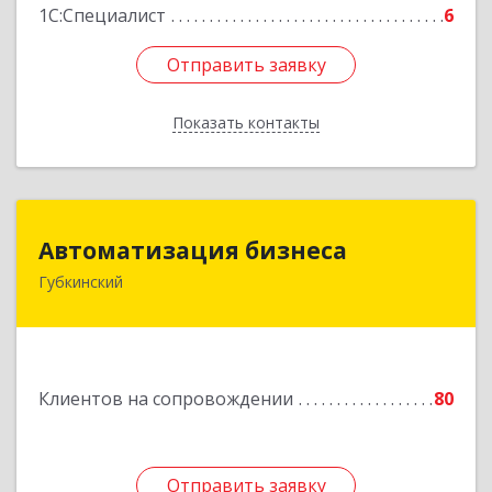
1С:Специалист
6
Отправить заявку
Отправить заявку
Показать контакты
Назад
Автоматизация бизнеса
Автоматизация бизнеса
Губкинский
629830, Ямало-Ненецкий АО, Губкинский г,
мкр.6, дом № 5
Подробнее
Клиентов на сопровождении
80
Отправить заявку
Отправить заявку