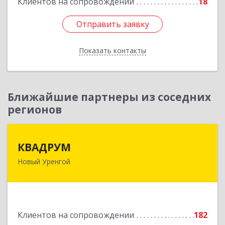
Клиентов на сопровождении
18
Отправить заявку
Отправить заявку
Показать контакты
Назад
Ближайшие партнеры из соседних
регионов
КВАДРУМ
КВАДРУМ
Новый Уренгой
629309, Ямало-Ненецкий АО, Новый Уренгой г,
Северное Кольцо ул, дом № 14
Подробнее
Клиентов на сопровождении
182