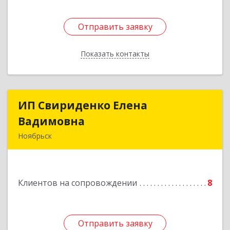
Отправить заявку
Отправить заявку
Показать контакты
Назад
ИП Свириденко Елена
ИП Свириденко Елена
Вадимовна
Вадимовна
Ноябрьск
629805, ЯНАО, Тюменская обл., г Ноябрьск,
ул.Магистральная д.65 ,кв.23
Клиентов на сопровождении
8
Подробнее
Отправить заявку
Отправить заявку