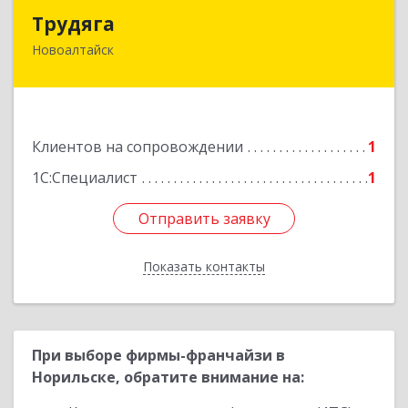
Трудяга
Трудяга
Новоалтайск
658080, Алтайский край, Новоалтайск г,
Прудская ул, дом № 10-21
Подробнее
Клиентов на сопровождении
1
1С:Специалист
1
Отправить заявку
Отправить заявку
Показать контакты
Назад
При выборе фирмы-франчайзи в
Норильске, обратите внимание на: