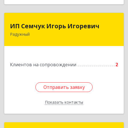
ИП Семчук Игорь Игоревич
ИП Семчук Игорь Игоревич
Радужный
628464, ХМАО-Югра, г. Радужный, 1 мкн.,
строение 43
Подробнее
Клиентов на сопровождении
2
Отправить заявку
Отправить заявку
Показать контакты
Назад