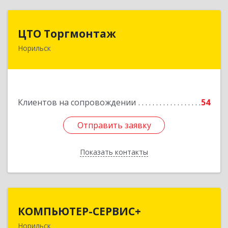
ЦТО Торгмонтаж
ЦТО Торгмонтаж
Норильск
663305, Красноярский край, Норильск г,
Ломоносова ул, дом № 3, оф.2
Подробнее
Клиентов на сопровождении
54
Отправить заявку
Отправить заявку
Показать контакты
Назад
КОМПЬЮТЕР-СЕРВИС+
КОМПЬЮТЕР-СЕРВИС+
Норильск
663319, Красноярский край, Норильск г,