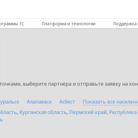
ограммы 1С
Платформа и технологии
Поддержка 
очками, выберите партнёра и отправьте заявку на ко
уральск
Алапаевск
Асбест
Показать все населе
область
,
Курганская область
,
Пермский край
,
Республика
ть