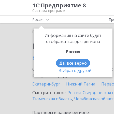
1С:Предприятие 8
Система программ
Россия
Пр
Главная
Выбор партнёра
Информация на сайте будет
отображаться для региона
Партнеры фирмы 1С
Россия
в Туринске
Да, все верно
Ознакомьтесь с информационными карт
Выбрать другой
внедрение продукта.
Екатеринбург
Нижний Тагил
Перво
Смотрите также:
Россия
,
Свердловская 
Тюменская область
,
Челябинская облас
Партнеры в вашем регионе: