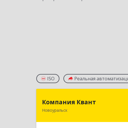
ISO
Реальная автоматизац
Компания Кван
Компания Квант
Новоуральск
624130, Свердловская обл
Новоуральск г, Автозаводская ул, до
№ 11, кв.