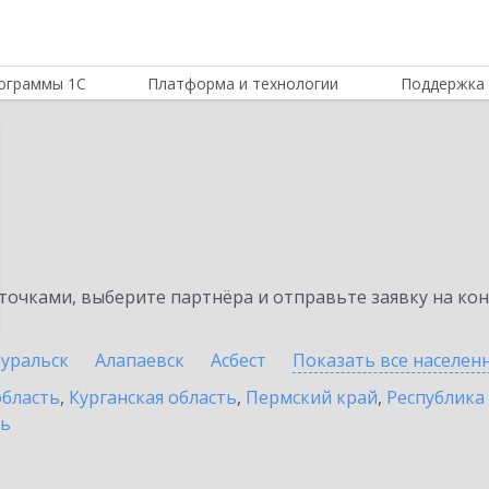
ограммы 1С
Платформа и технологии
Поддержка 
очками, выберите партнёра и отправьте заявку на ко
уральск
Алапаевск
Асбест
Показать все населе
область
,
Курганская область
,
Пермский край
,
Республика
ть