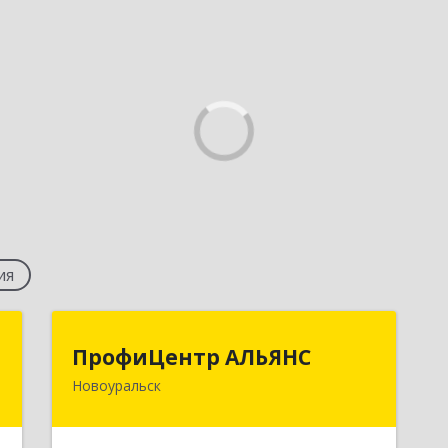
ия
т
ПрофиЦентр АЛЬЯНС
ПрофиЦентр АЛЬЯНС
Новоуральск
,
624133, Свердловская обл,
м
Новоуральск г, Льва Толстого ул,
3
Здание № 2а, оф.106