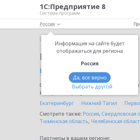
1С:Предприятие 8
Система программ
Россия
Пр
Главная
Выбор партнёра
Информация на сайте будет
отображаться для региона
Партнеры фирмы 1С
Россия
в Новоуральске
Да, все верно
Ознакомьтесь с информационными карт
Выбрать другой
внедрение продукта.
Екатеринбург
Нижний Тагил
Перво
Смотрите также:
Россия
,
Свердловская 
Тюменская область
,
Челябинская облас
Партнеры в вашем регионе: