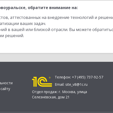
воуральске, обратите внимание на:
стов, аттестованных на внедрение технологий и решен
атизации ваших задач.
ий в вашей или близкой отрасли. Вы можете обратитьс
ми решений.
Телефон:
+7 (495) 737-92-57
льности
Email:
site_v8@1c.ru
 сайту
Отдел продаж:
г. Москва
,
улица
Селезнёвская, дом 21