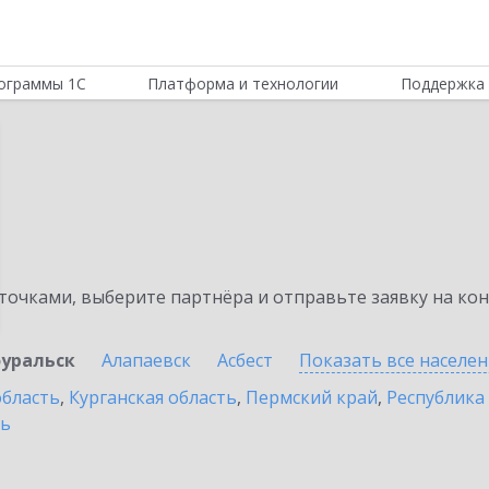
ограммы 1С
Платформа и технологии
Поддержка 
очками, выберите партнёра и отправьте заявку на ко
уральск
Алапаевск
Асбест
Показать все населе
область
,
Курганская область
,
Пермский край
,
Республика
ть