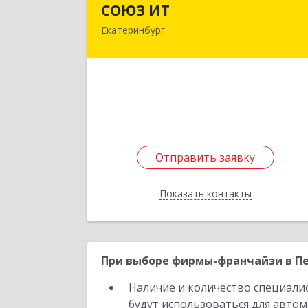
СОЮЗ ИТ
Екатеринбург
620028, Свердловская обл
Екатеринбург г, Бебеля ул, дом № 11Б
кв.80
Подробне
Отправить заявку
Отправить заявку
Показать контакты
Назад
При выборе фирмы-франчайзи в Пе
Наличие и количество специали
будут использоваться для автом