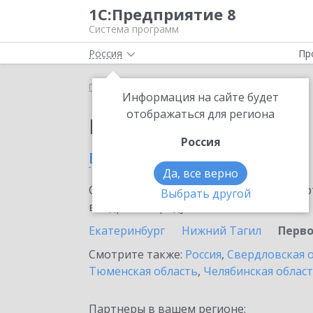
1С:Предприятие 8
Система программ
Россия
Пр
Главная
Выбор партнёра
Информация на сайте будет
отображаться для региона
Партнеры фирмы 1С
Россия
в Первоуральске
Да, все верно
Ознакомьтесь с информационными карт
Выбрать другой
внедрение продукта.
Екатеринбург
Нижний Тагил
Перво
Смотрите также:
Россия
,
Свердловская 
Тюменская область
,
Челябинская облас
Партнеры в вашем регионе: