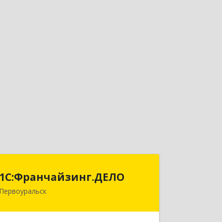
1С:Франчайзинг.ДЕЛО
1С:Франчайзинг.ДЕЛО
Первоуральск
623101, Свердловская обл,
Первоуральск г, Вайнера ул, дом №
45В, строение 1, оф.7