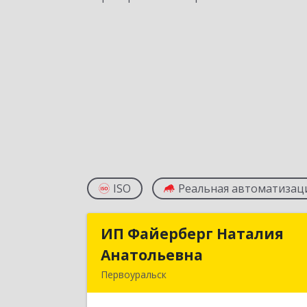
ISO
Реальная автоматизац
ИП Файерберг Наталия
ИП Файерберг Натали
Анатольевна
Анатольевн
Первоуральск
623119, Свердловская обл
Первоуральск г, Строителей ул, до