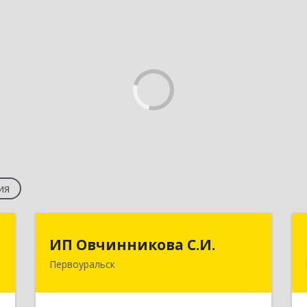
ия
я
ИП Овчинникова С.И.
ИП Овчинникова С.И.
а
Первоуральск
623119, Свердловская обл,
Первоуральск г, Береговая ул, дом №
,
5Б, кв.160
м