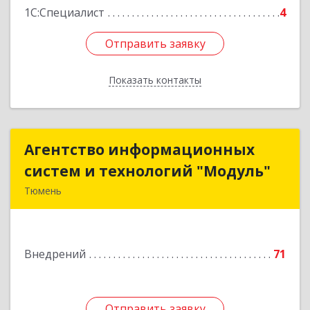
1С:Специалист
4
Отправить заявку
Отправить заявку
Показать контакты
Назад
Агентство информационных
Агентство информационных
систем и технологий "Модуль"
систем и технологий "Модуль"
Тюмень
625043, Тюменская обл, Тюмень г, Щербакова
ул, дом № 119, корпус 7, кв.13
Внедрений
71
Подробнее
Отправить заявку
Отправить заявку