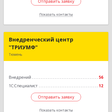
Отправить заявку
Отправить заявку
Показать контакты
Назад
Внедренческий центр
Внедренческий центр
"ТРИУМФ"
"ТРИУМФ"
Тюмень
625003, Тюменская обл, Тюмень г, Советская
ул, дом № 3, оф.25
Внедрений
56
Подробнее
1С:Специалист
12
Отправить заявку
Отправить заявку
Показать контакты
Назад