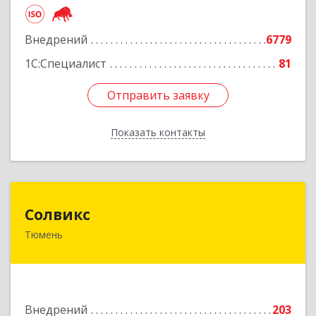
Подробнее
Внедрений
6779
1С:Специалист
81
Отправить заявку
Отправить заявку
Показать контакты
Назад
Солвикс
Солвикс
Тюмень
625031, Тюменская обл, Тюмень г, Щербакова
ул, дом № 160Б, оф.206
Подробнее
Внедрений
203