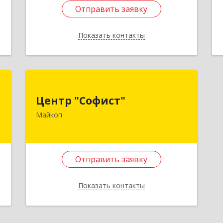
Ленина ул., д. 41, офис 4
Отправить заявку
Подробнее
Показать контакты
Отправить заявку
Назад
С
Центр "Софист"
Центр "Софист"
,
385020, Адыгея Респ, Майкоп г, 8
Майкоп
1
Марта ул, дом № 22, кв.186
е
Подробнее
Отправить заявку
Отправить заявку
Показать контакты
Назад