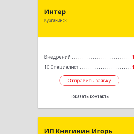
Инте
Интер
352430, Краснодарский край
Курганинск
Курганинск г, Матросова ул, дом 
15
Подробне
Внедрений
1С:Специалист
Отправить заявку
Отправить заявку
Показать контакты
Назад
ИП Княгинин Игор
ИП Княгинин Игорь