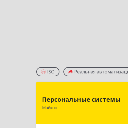
ISO
Реальная автоматизац
Персональные систем
Персональные системы
385000, Адыгея Респ, Майкоп г
Майкоп
Заводская ул, дом № 
Подробне