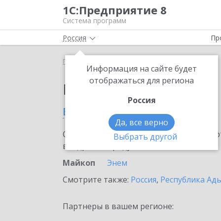
1С:Предприятие 8
Система программ
Россия
Пр
Главная
Выбор партнёра
Информация на сайте будет
отображаться для региона
Партнеры фирмы 1С
Россия
в Майкопе
Да, все верно
Ознакомьтесь с информационными карт
Выбрать другой
внедрение продукта.
Майкоп
Энем
Смотрите также:
Россия
,
Республика Ады
Партнеры в вашем регионе: