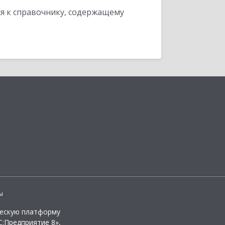
я к справочнику, содержащему
ы
ческую платформу
:Предприятие 8»,