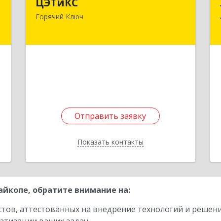
ч
ЦЭТиКС
353290, Краснодарский край, Горячий
Горячий Ключ
Ключ г, Ленина ул, дом № 208, оф.21
,
,
Подробнее
3
е
Отправить заявку
Отправить заявку
Показать контакты
Назад
йкопе, обратите внимание на:
стов, аттестованных на внедрение технологий и решен