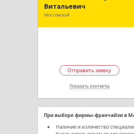
Витальеви
Витальевич
Мостовской
352570, Краснодарский край
Мостовский р-н, Мостовской пгт
Гоголя ул, дом № 113, кв.
Подробне
Отправить заявку
Отправить заявку
Показать контакты
Назад
При выборе фирмы-франчайзи в Ма
Наличие и количество специали