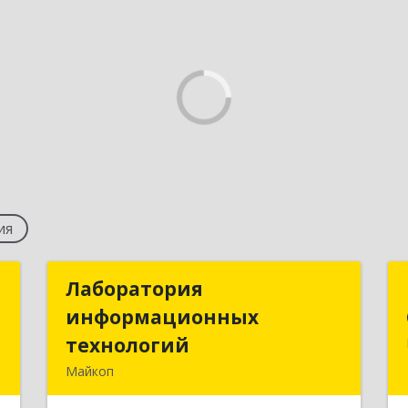
ия
ы
Лаборатория
Лаборатория
информационных
информационных
,
технологий
технологий
2
Майкоп
385000, Адыгея Респ, Майкоп г,
е