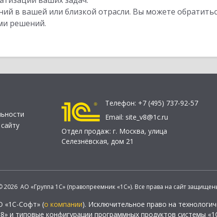
атизации ваших задач.
ий в вашей или близкой отрасли. Вы можете обратитьс
ми решений.
Телефон:
+7 (495) 737-92-57
льности
Email:
site_v8@1c.ru
 сайту
Отдел продаж:
г. Москва
,
улица
Селезнёвская, дом 21
© 2026 АО «Группа 1С» (правопреемник «1С»). Все права на сайт защищен
О «1С-Софт» (
о компании
). Исключительное право на технологи
 8» и типовые конфигурации программных продуктов системы «1С