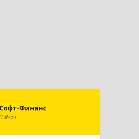
Софт-Финанс
Софт-Финанс
385006, Адыгея Респ, Майкоп г,
Майкоп
Калинина ул, дом № 210С
Подробнее