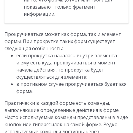
показывают только фрагмент
информации.
Прокручиваться может как форма, так и элемент
формы. При прокрутке таких форм существует
следующая особенность:
если прокрутка началась внутри элемента
и ему есть куда прокручиваться в момент
начала действия, то прокрутка будет
осуществляться для элемента;
в противном случае прокручиваться будет вся
форма.
Практически в каждой форме есть команды,
выполняющие определенные действия в форме.
Часто используемые команды представлены в виде
кнопок или гиперссылок на самой форме. Редко
используемые команды доступны через