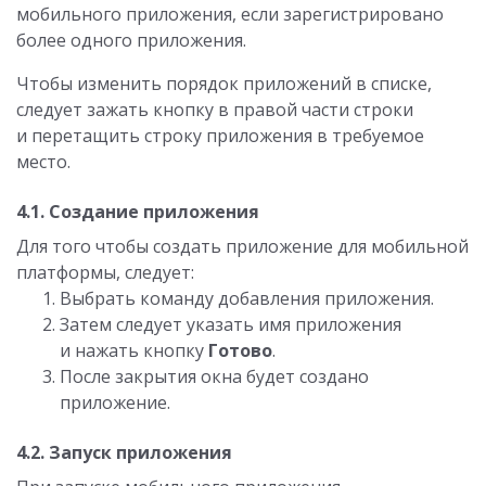
мобильного приложения, если зарегистрировано
более одного приложения.
Чтобы изменить порядок приложений в списке,
следует зажать кнопку в правой части строки
и перетащить строку приложения в требуемое
место.
4.1. Создание приложения
Для того чтобы создать приложение для мобильной
платформы, следует:
Выбрать команду добавления приложения.
Затем следует указать имя приложения
и нажать кнопку
Готово
.
После закрытия окна будет создано
приложение.
4.2. Запуск приложения