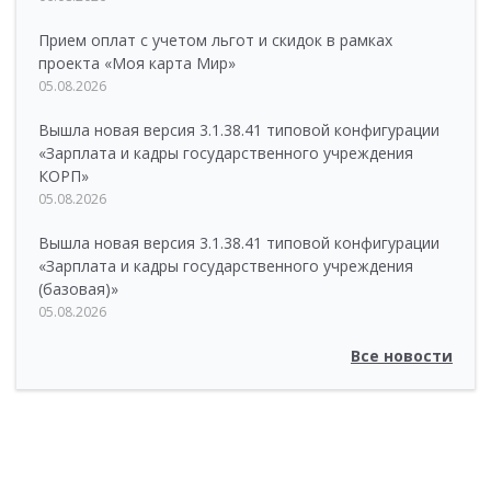
Прием оплат с учетом льгот и скидок в рамках
проекта «Моя карта Мир»
05.08.2026
Вышла новая версия 3.1.38.41 типовой конфигурации
«Зарплата и кадры государственного учреждения
КОРП»
05.08.2026
Вышла новая версия 3.1.38.41 типовой конфигурации
«Зарплата и кадры государственного учреждения
(базовая)»
05.08.2026
Все новости