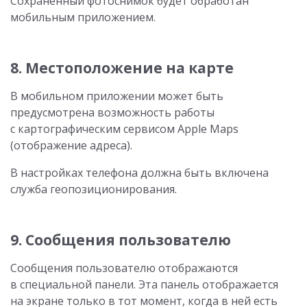
Сохраненный фотоснимок будет обработан
мобильным приложением.
8. Местоположение на карте
В мобильном приложении может быть
предусмотрена возможность работы
с картографическим сервисом Apple Maps
(отображение адреса).
В настройках телефона должна быть включена
служба геопозиционирования.
9. Сообщения пользователю
Сообщения пользователю отображаются
в специальной панели. Эта панель отображается
на экране только в тот момент, когда в ней есть