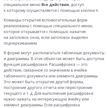
специальное меню
Все действия
, доступ
к которому осуществляется с помощью кнопки
≡
.
Команды открытия вспомогательных форм
реализованы с помощью специального меню,
которое открывается с помощью нажатия
на заголовок окна, если заголовок выделен
подчеркиванием.
В форме могут располагаться табличные документы
и диаграммы. В этих объектах может быть доступна
функция расшифровки. Расшифровка — это
действие, связанное со значением в ячейке
табличного документа или элементе диаграммы.
Это может быть открытие другой формы,
построение другого отчета или перестроение
текущего и т. д. Для выполнения расшифровки
нужно нажать на интересующую ячейку или
элемент диаграммы. Если расшифровка