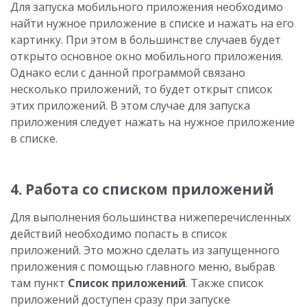
Для запуска мобильного приложения необходимо
найти нужное приложение в списке и нажать на его
картинку. При этом в большинстве случаев будет
открыто основное окно мобильного приложения.
Однако если с данной программой связано
несколько приложений, то будет открыт список
этих приложений. В этом случае для запуска
приложения следует нажать на нужное приложение
в списке.
4. Работа со списком приложений
Для выполнения большинства нижеперечисленных
действий необходимо попасть в список
приложений. Это можно сделать из запущенного
приложения с помощью главного меню, выбрав
там пункт
Список приложений
. Также список
приложений доступен сразу при запуске