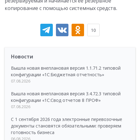
резервируемая и начинается ее резервное
копирование с помощью системных средств.
10
Новости
Вышла новая внеплановая версия 1.1.71.2 типовой
конфигурации «1C:Бюджетная отчетность»
07.08.2026
Вышла новая внеплановая версия 3.4.72.3 типовой
конфигурации «1C:Свод отчетов 8 ПРОФ»
07.08.2026
С 1 сентября 2026 года электронные перевозочные
документы становятся обязательными: проверяем
готовность бизнеса
06.08.2026