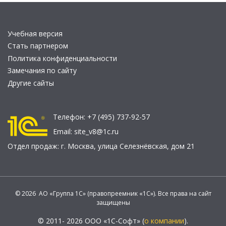
Учебная версия
Стать партнером
Политика конфиденциальности
Замечания по сайту
Другие сайты
Телефон:
+7 (495) 737-92-57
Email:
site_v8@1c.ru
Отдел продаж:
г. Москва
,
улица Селезнёвская, дом 21
© 2026 АО «Группа 1С» (правопреемник «1С»). Все права на сайт
защищены
© 2011- 2026 ООО «1С-Софт» (
о компании
).