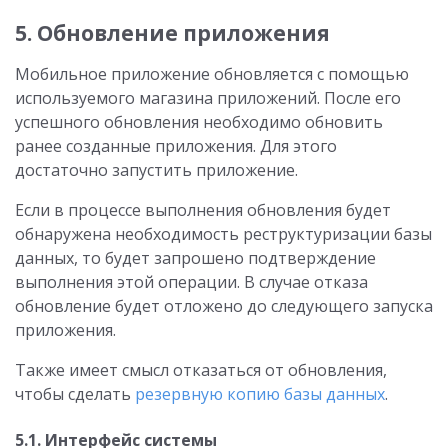
5. Обновление приложения
Мобильное приложение обновляется с помощью
используемого магазина приложений. После его
успешного обновления необходимо обновить
ранее созданные приложения. Для этого
достаточно запустить приложение.
Если в процессе выполнения обновления будет
обнаружена необходимость реструктуризации базы
данных, то будет запрошено подтверждение
выполнения этой операции. В случае отказа
обновление будет отложено до следующего запуска
приложения.
Также имеет смысл отказаться от обновления,
чтобы сделать
резервную копию базы данных
.
5.1. Интерфейс системы