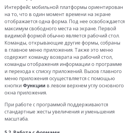
Интерфейс мобильной платформы ориентирован
на то, что в один момент времени на экране
отображается одна форма. Под нее освобождается
максимум свободного места на экране. Первой
видимой формой обычно является рабочий стол.
Команды, открывающие другие формы, собраны
в главное меню приложения. Также это меню
содержит команду возврата на рабочий стол,
команды отображения информации о программе
и перехода к списку приложений. Вызов главного
меню приложения осуществляется с помощью
кнопки
Функции
в левом верхнем углу основного
окна приложения.
При работе с программой поддерживаются
стандартные жесты увеличения и уменьшения
масштаба.
5.2. Работа с формами