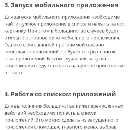
3. Запуск мобильного приложения
Для запуска мобильного приложения необходимо
найти нужное приложение в списке и нажать на его
картинку. При этом в большинстве случаев будет
открыто основное окно мобильного приложения.
Однако если с данной программой связано
несколько приложений, то будет открыт список
этих приложений. В этом случае для запуска
приложения следует нажать на нужное приложение
в списке.
4. Работа со списком приложений
Для выполнения большинства нижеперечисленных
действий необходимо попасть в список
приложений. Это можно сделать из запущенного
приложения с помощью главного меню, выбрав