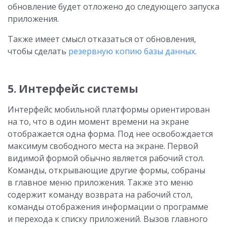
обновление будет отложено до следующего запуска
приложения.
Также имеет смысл отказаться от обновления,
чтобы сделать
резервную копию базы данных
.
5. Интерфейс системы
Интерфейс мобильной платформы ориентирован
на то, что в один момент времени на экране
отображается одна форма. Под нее освобождается
максимум свободного места на экране. Первой
видимой формой обычно является рабочий стол.
Команды, открывающие другие формы, собраны
в главное меню приложения. Также это меню
содержит команду возврата на рабочий стол,
команды отображения информации о программе
и перехода к списку приложений. Вызов главного