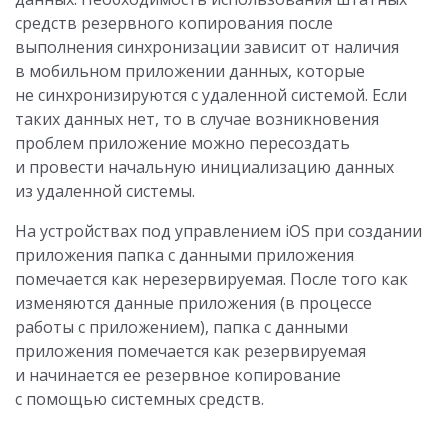
средств резервного копирования после
выполнения синхронизации зависит от наличия
в мобильном приложении данных, которые
не синхронизируются с удаленной системой. Если
таких данных нет, то в случае возникновения
проблем приложение можно пересоздать
и провести начальную инициализацию данных
из удаленной системы.
На устройствах под управлением iOS при создании
приложения папка с данными приложения
помечается как нерезервируемая. После того как
изменяются данные приложения (в процессе
работы с приложением), папка с данными
приложения помечается как резервируемая
и начинается ее резервное копирование
с помощью системных средств.