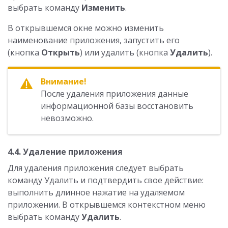
выбрать команду
Изменить
.
В открывшемся окне можно изменить
наименование приложения, запустить его
(кнопка
Открыть
) или удалить (кнопка
Удалить
).
Внимание!
После удаления приложения данные
информационной базы восстановить
невозможно.
4.4. Удаление приложения
Для удаления приложения следует выбрать
команду Удалить и подтвердить свое действие:
выполнить длинное нажатие на удаляемом
приложении. В открывшемся контекстном меню
выбрать команду
Удалить
.