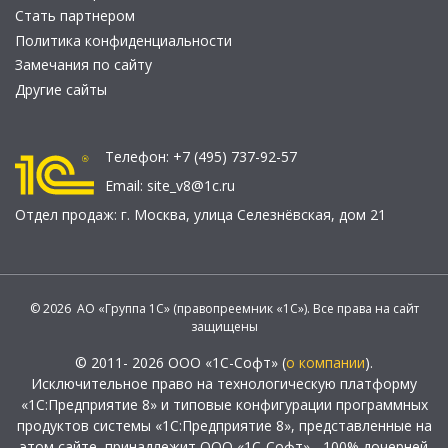
Стать партнером
Политика конфиденциальности
Замечания по сайту
Другие сайты
Телефон:
+7 (495) 737-92-57
Email:
site_v8@1c.ru
Отдел продаж:
г. Москва
,
улица Селезнёвская, дом 21
© 2026 АО «Группа 1С» (правопреемник «1С»). Все права на сайт
защищены
© 2011- 2026 ООО «1С-Софт» (
о компании
).
Исключительное право на технологическую платформу
«1С:Предприятие 8» и типовые конфигурации программных
продуктов системы «1С:Предприятие 8», представленные на
этом сайте, принадлежит ООО «1С-Софт» - 100% дочерней