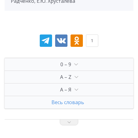
Радченко, Е.Ю. Хрусталева
1
0 – 9
A – Z
А – Я
Весь словарь