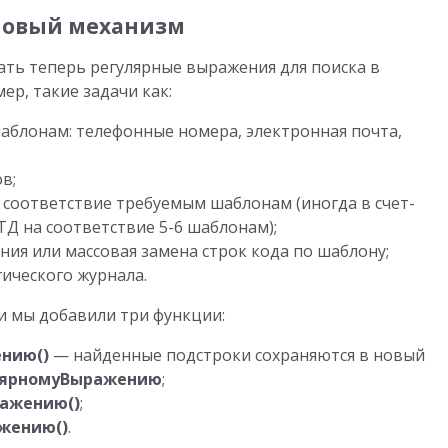
новый механизм
ть теперь регулярные выражения для поиска в
ер, такие задачи как:
аблонам: телефонные номера, электронная почта,
в;
 соответствие требуемым шаблонам (иногда в счет-
Д на соответствие 5-6 шаблонам);
ия или массовая замена строк кода по шаблону;
гического журнала.
и мы добавили три функции:
нию()
— найденные подстроки сохраняются в новый
лярномуВыражению
;
ажению()
;
жению()
.