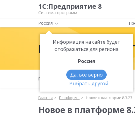
1С:Предприятие 8
Система программ
Россия
Пр
Информация на сайте будет
Платформа 1С:
отображаться для региона
Россия
Да, все верно
Полезные материалы
Что нового
Выбрать другой
Главная
Платформа
Новое в платформе 8.3.23
Новое в платформе 8.