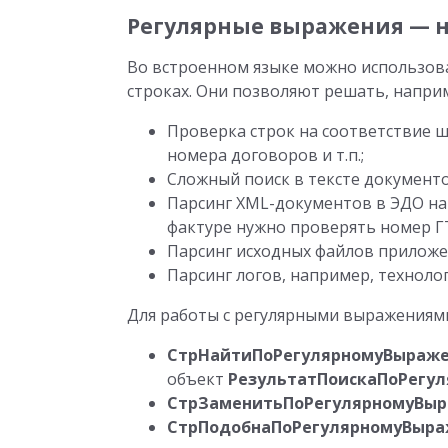
Регулярные выражения — 
Во встроенном языке можно использова
строках. Они позволяют решать, наприм
Проверка строк на соответствие ш
номера договоров и т.п.;
Сложный поиск в тексте документо
Парсинг XML-документов в ЭДО на
фактуре нужно проверять номер ГТ
Парсинг исходных файлов приложен
Парсинг логов, например, техноло
Для работы с регулярными выражениям
СтрНайтиПоРегулярномуВыраже
объект
РезультатПоискаПоРегу
СтрЗаменитьПоРегулярномуВыр
СтрПодобнаПоРегулярномуВыра