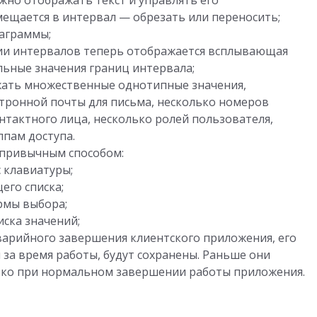
но отображать текст и управлять его
мещается в интервал — обрезать или переносить;
аграммы;
и интервалов теперь отображается всплывающая
льные значения границ интервала;
жать множественные однотипные значения,
ктронной почты для письма, несколько номеров
нтактного лица, несколько ролей пользователя,
ппам доступа.
 привычным способом:
 клавиатуры;
его списка;
рмы выбора;
иска значений;
аварийного завершения клиентского приложения, его
за время работы, будут сохранены. Раньше они
олько при нормальном завершении работы приложения.