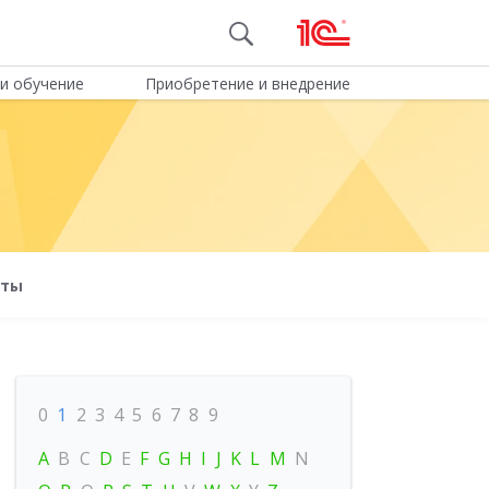
и обучение
Приобретение и внедрение
оты
0
1
2
3
4
5
6
7
8
9
A
B
C
D
E
F
G
H
I
J
K
L
M
N