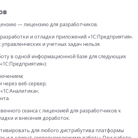
ов
ензию — лицензию для разработчиков.
разработки и отладки приложений «1С:Предприятия».
управленческих и учетных задач нельзя.
боту в одной информационной базе для следующих
«1С:Предприятия»):
лючением;
 через веб-сервер;
 «1С:Аналитика»;
нта.
венного сеанса с лицензией для разработчиков к
ладки и внесения доработок.
тивировать для любого дистрибутива платформы
 так и в клиент-серверном режиме работы. При работе