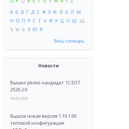
O
P
Q
R
S
T
U
V
W
X
Y
Z
А
Б
В
Г
Д
Е
Ж
З
И
Й
К
Л
М
Н
О
П
Р
С
Т
У
Ф
Х
Ц
Ч
Ш
Щ
Ъ
Ы
Ь
Э
Ю
Я
Весь словарь
Новости
Вышел релиз-кандидат 1C:EDT
2026.2.0
04.08.2026
Вышла новая версия 1.10.1.60
типовой конфигурации