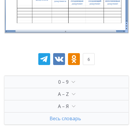
6
0 – 9
A – Z
А – Я
Весь словарь