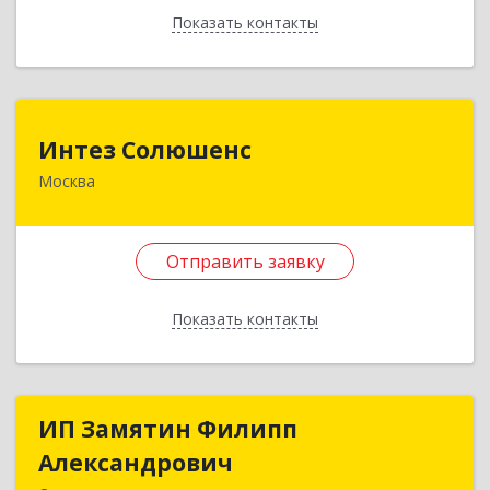
Отправить заявку
Показать контакты
Назад
Интез Солюшенс
Интез Солюшенс
Москва
127322, Москва г, Яблочкова ул, дом № 30,
оф.40
Отправить заявку
Подробнее
Отправить заявку
Показать контакты
Назад
ИП Замятин Филипп
ИП Замятин Филипп
Александрович
Александрович