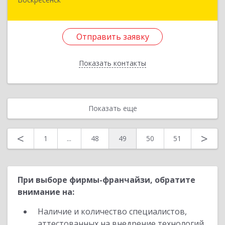
140200, Московская обл, Воскресенский р-н,
Воскресенск г, Железнодорожная ул, дом № 28,
этаж 3, оф.5
Отправить заявку
Подробнее
Показать контакты
Отправить заявку
Назад
Показать еще
<
>
1
...
48
49
50
51
При выборе фирмы-франчайзи, обратите
внимание на:
Наличие и количество специалистов,
аттестованных на внедрение технологий