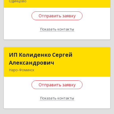
Одинцово
143005, Московская обл, Одинцовский р-н,
Одинцово г, Можайское ш, дом № 119, этаж 2
Отправить заявку
Подробнее
Показать контакты
Отправить заявку
Назад
ИП Колиденко Сергей
ИП Колиденко Сергей
Александрович
Александрович
Наро-Фоминск
143300, Московская обл, Наро-Фоминский р-н,
Наро-Фоминск г, Маршала Жукова Г.К. ул, дом
Отправить заявку
№ 14-92
Показать контакты
Подробнее
Отправить заявку