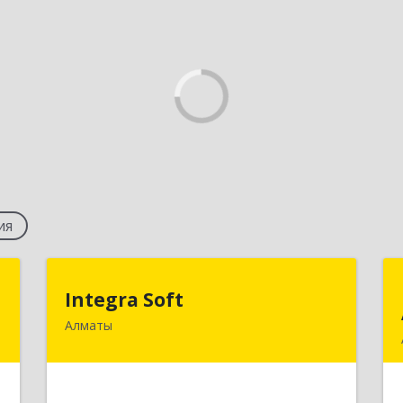
ия
О
Integra Soft
Integra Soft
Алматы
.
050067, Республика Казахстан, г.
6
Алматы, мкр. Курамыс, ул. Уржар, д. 9
е
Подробнее