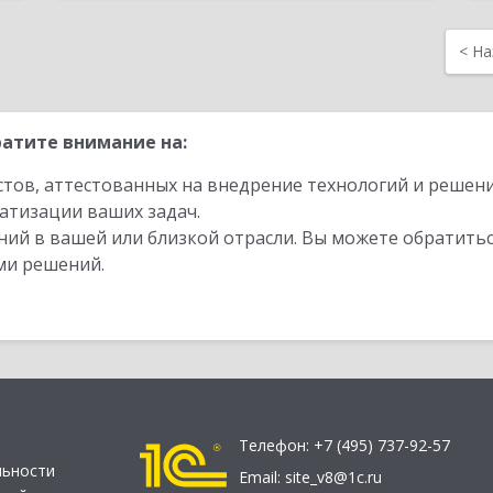
<
На
атите внимание на:
стов, аттестованных на внедрение технологий и решен
атизации ваших задач.
ий в вашей или близкой отрасли. Вы можете обратитьс
ми решений.
Телефон:
+7 (495) 737-92-57
льности
Email:
site_v8@1c.ru