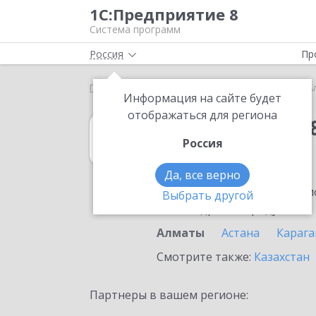
1С:Предприятие 8
Система программ
Россия
Пр
Главная
1С:Упрощенка 8
Выбор партнёра
А
Информация на сайте будет
отображаться для региона
1С:Упрощенка 
Россия
в Алматы
Да, все верно
Ознакомьтесь с информацио
Выбрать другой
или внедрение продукта.
Алматы
Астана
Карага
Смотрите также:
Казахстан
Партнеры в вашем регионе: