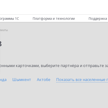
ограммы 1С
Платформа и технологии
Поддержка 
лматы
8
нными карточками, выберите партнёра и отправьте за
нда
Шымкент
Актобе
Показать все населенные