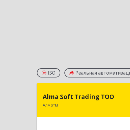
ISO
Реальная автоматизац
Alma Soft Trading ТО
Alma Soft Trading ТОО
Алматы
КАЗАХСТАН , 050017, г.Алматы, ул
Желтоксана д. 5 "Б" оф. 2
Подробне