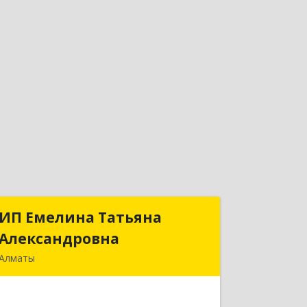
ИП Емелина Татьяна
ИП Емелина Татьяна
Александровна
Александровна
Алматы
050060, Республика Казахстан,
Алматы, Радостовца, дом № 177Б, к.10