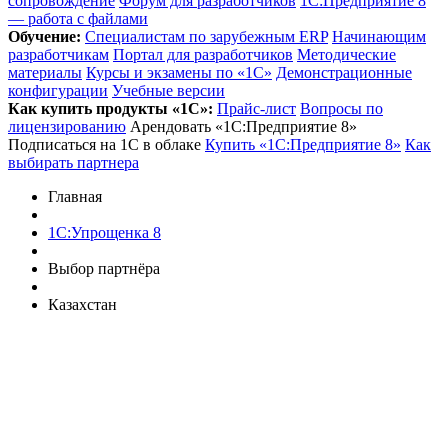
сопровождение
Форум для разработчиков
1С:Предприятие 8
— работа с файлами
Обучение:
Cпециалистам по зарубежным ERP
Начинающим
разработчикам
Портал для разработчиков
Методические
материалы
Курсы и экзамены по «1С»
Демонстрационные
конфигурации
Учебные версии
Как купить продукты «1С»:
Прайс-лист
Вопросы по
лицензированию
Арендовать «1С:Предприятие 8»
Подписаться на 1С в облаке
Купить «1С:Предприятие 8»
Как
выбирать партнера
Главная
1С:Упрощенка 8
Выбор партнёра
Казахстан