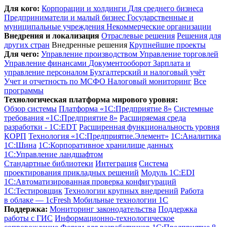
Для кого:
Корпорации и холдинги
Для среднего бизнеса
Предприниматели и малый бизнес
Государственные и
муниципальные учреждения
Некоммерческие организации
Внедрения и локализация
Отраслевые решения
Решения для
других стран
Внедренные решения
Крупнейшие проекты
Для чего:
Управление производством
Управление торговлей
Управление финансами
Документооборот
Зарплата и
управление персоналом
Бухгалтерский и налоговый учёт
Учет и отчетность по МСФО
Налоговый мониторинг
Все
программы
Технологическая платформа мирового уровня:
Обзор системы
Платформа «1С:Предприятие 8»
Системные
требования «1С:Предприятие 8»
Расширяемая среда
разработки - 1C:EDT
Расширенная функциональность уровня
КОРП
Технология «1С:Предприятие.Элемент»
1C:Аналитика
1С:Шина
1С:Корпоративное хранилище данных
1С:Управление ландшафтом
Стандартные библиотеки
Интеграция
Система
проектирования прикладных решений
Модуль 1C:EDI
1С:Автоматизированная проверка конфигураций
1С:Тестировщик
Технологии крупных внедрений
Работа
в облаке — 1cFresh
Мобильные технологии 1С
Поддержка:
Мониторинг законодательства
Поддержка
работы с ГИС
Информационно-технологическое