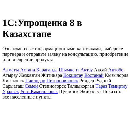
1С:Упрощенка 8
в
Казахстане
Ознакомьтесь с информационными карточками, выберите
партнёра и отправьте заявку на консультацию, приобретение
или внедрение продукта.
Алматы
Астана
Караганда
Шымкент
Актау
Аксай
Актобе
Атырау
Жезказган
Житикара
Кокшетау
Костанай
Кызылорда
Лисаковск
Павлодар
Петропавловск
Риддер
Рудный
Сарыагаш
Семей
Степногорск
Талдыкорган
Тараз
Темиртау
Уральск
Усть-Каменогорск
Щучинск
Экибастуз
Показать
все населенные
пункты