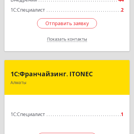
1С:Специалист
2
Отправить заявку
Отправить заявку
Показать контакты
Назад
1С:Франчайзинг. ITONEC
1С:Франчайзинг. ITONEC
Алматы
КАЗАХСТАН, 050000, г.Алматы, ул.
Байтурсынова, д.1, кв.32
Подробнее
1С:Специалист
1