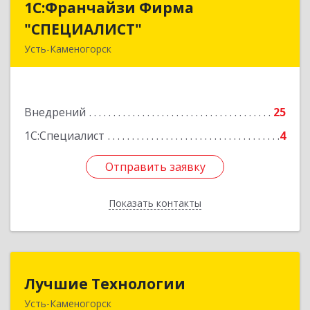
1С:Франчайзи Фирма
1С:Франчайзи Фирма
"СПЕЦИАЛИСТ"
"СПЕЦИАЛИСТ"
Усть-Каменогорск
070013, Казахстан, г. Усть-Каменогорск, ул.
Льва Толстого, д. 15, кв. 13
Внедрений
25
Подробнее
1С:Специалист
4
Отправить заявку
Отправить заявку
Показать контакты
Назад
Лучшие Технологии
Лучшие Технологии
Усть-Каменогорск
Республика Казахстан, ВКО, г. Усть-