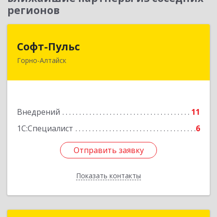
регионов
Софт-Пульс
Софт-Пульс
Горно-Алтайск
649006, Алтай Респ, Горно-Алтайск г,
Комсомольская ул, дом № 13
Подробнее
Внедрений
11
1С:Специалист
6
Отправить заявку
Отправить заявку
Показать контакты
Назад