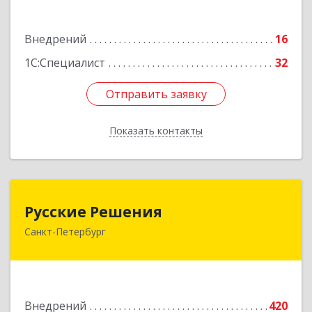
Подробнее
Внедрений
16
1С:Специалист
32
Отправить заявку
Отправить заявку
Показать контакты
Назад
Русские Решения
Русские Решения
Санкт-Петербург
197183, Санкт-Петербург г, Дибуновская ул,
дом № 50, литера А, пом.30Н, оф.201А
Подробнее
Внедрений
420