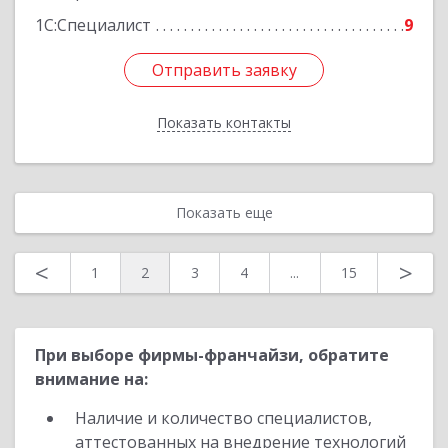
1С:Специалист
9
Отправить заявку
Отправить заявку
Показать контакты
Назад
Показать еще
<
>
1
2
3
4
...
15
При выборе фирмы-франчайзи, обратите
внимание на:
Наличие и количество специалистов,
аттестованных на внедрение технологий