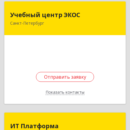
Учебный центр ЭКОС
Учебный центр ЭКОС
Санкт-Петербург
197342, Санкт-Петербург г, Ушаковская
набережная, 5
Подробнее
Отправить заявку
Отправить заявку
Показать контакты
Назад
ИТ Платформа
ИТ Платформа