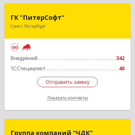
ГК "ПитерСофт"
ГК "ПитерСофт"
Санкт-Петербург
197136, Санкт-Петербург г, Всеволода
Вишневского ул, дом № 12 лит. А, оф.201
Подробнее
Внедрений
342
1С:Специалист
40
Отправить заявку
Отправить заявку
Показать контакты
Назад
Группа компаний "ЧДК"
Группа компаний "ЧДК"