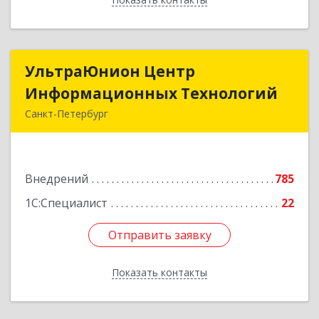
УльтраЮнион Центр
УльтраЮнион Центр
Информационных Технологий
Информационных Технологий
Санкт-Петербург
190020, Санкт-Петербург г, Бумажная ул, дом №
9, корпус 1, литера А, оф.516
Внедрений
785
Подробнее
1С:Специалист
22
Отправить заявку
Отправить заявку
Показать контакты
Назад