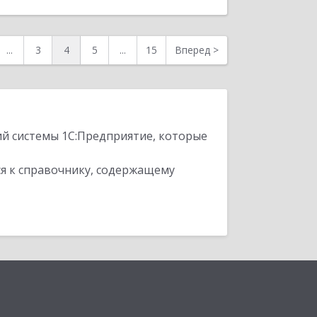
...
3
4
5
...
15
Вперед
>
ий системы 1С:Предприятие, которые
я к справочнику, содержащему