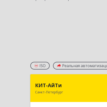
ISO
Реальная автоматизац
КИТ-АйТ
КИТ-АйТи
Санкт-Петербург
194044, Санкт-Петербург г
Смолячкова ул, дом № 19, литера А
оф.51