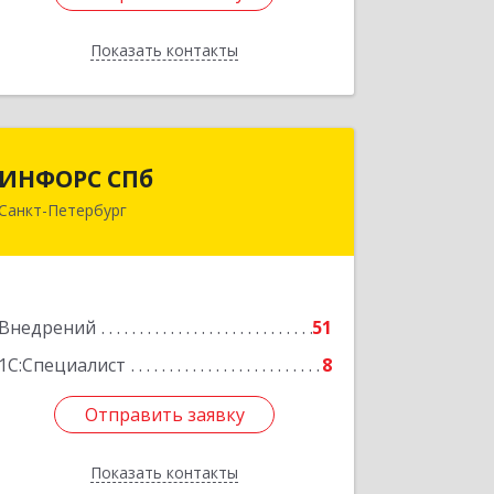
Показать контакты
Назад
ИНФОРС СПб
ИНФОРС СПб
Санкт-Петербург
198096, Санкт-Петербург г,
Кронштадтская ул, дом № 11, оф.421
Подробнее
Внедрений
51
1С:Специалист
8
Отправить заявку
Отправить заявку
Показать контакты
Назад