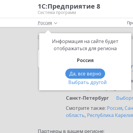
1С:Предприятие 8
Система программ
Россия
Пр
Главная
1С:Управление торговлей 8
Выбор пар
Информация на сайте будет
отображаться для региона
1С:Управление 
Россия
в Санкт-Петербу
Да, все верно
Ознакомьтесь с информацио
Выбрать другой
или внедрение продукта.
Санкт-Петербург
Выбор
Смотрите также:
Россия
,
Сан
область
,
Республика Карели
Партнеры в вашем регионе: