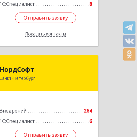
1С:Специалист
8
Отправить заявку
Отправить заявку
Показать контакты
Назад
НордСофт
НордСофт
Санкт-Петербург
193168, Санкт-Петербург г,
Искровский пр-кт, дом № 20, оф.29
Подробнее
Внедрений
264
1С:Специалист
6
Отправить заявку
Отправить заявку