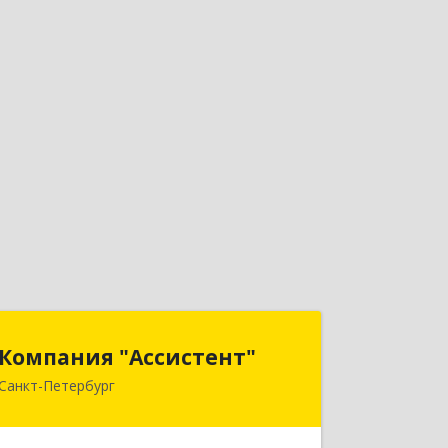
Компания "Ассистент"
Компания "Ассистент"
Санкт-Петербург
195112, Санкт-Петербург г,
Малоохтинский пр-кт, дом № 8, литер
А, пом.7-Н