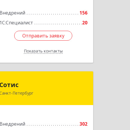
Подробнее
Внедрений
156
1С:Специалист
20
Отправить заявку
Отправить заявку
Показать контакты
Назад
Сотис
Сотис
Санкт-Петербург
194044, Санкт-Петербург г, Большой
Сампсониевский пр-кт, дом № 30,
корпус 2, литера А
Подробнее
Внедрений
302