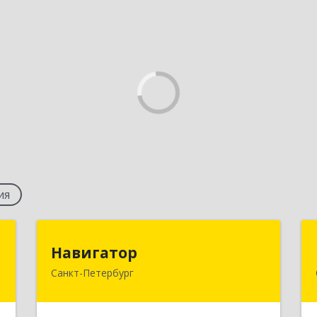
ия
и
Навигатор
Навигатор
Санкт-Петербург
,
196105, Санкт-Петербург г, Юрия
,
Гагарина пр-кт, дом № 2, оф.9-10
4