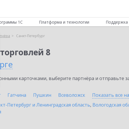
ограммы 1С
Платформа и технологии
Поддержка 
тнёра
Санкт-Петербург
торговлей 8
рге
нными карточками, выберите партнёра и отправьте за
г
Гатчина
Пушкин
Всеволожск
Показать все н
кт-Петербург и Ленинградская область
,
Вологодская об
я