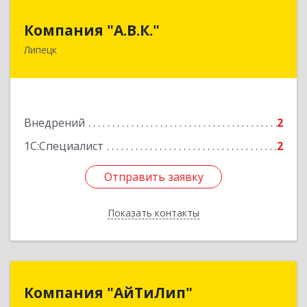
Компания "А.В.К."
Компания "А.В.К."
Липецк
398024, Липецкая обл, Липецк г, Союзная ул,
дом № 6, оф.201
Подробнее
Внедрений
2
1С:Специалист
2
Отправить заявку
Отправить заявку
Показать контакты
Назад
Компания "АйТиЛип"
Компания "АйТиЛип"