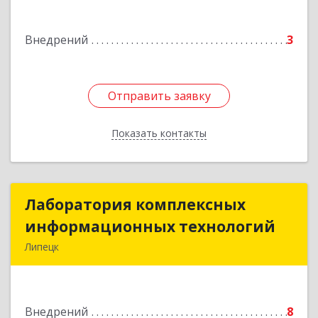
Подробнее
Внедрений
3
Отправить заявку
Отправить заявку
Показать контакты
Назад
Лаборатория комплексных
Лаборатория комплексных
информационных технологий
информационных технологий
Липецк
398032, Липецкая обл, Липецк г,
Универсальный проезд, дом № 2
Внедрений
8
Подробнее