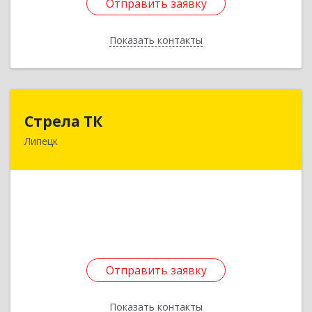
Отправить заявку
Отправить заявку
Показать контакты
Назад
Стрела ТК
Стрела ТК
Липецк
398001, Липецкая обл, Липецк г, Советская ул,
дом № 7, оф.523, 526
Подробнее
Отправить заявку
Отправить заявку
Показать контакты
Назад