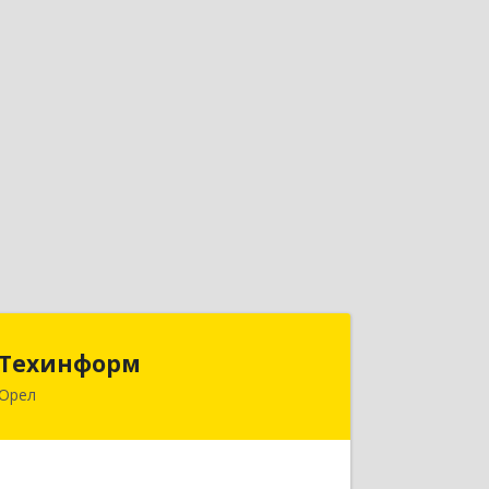
Техинформ
Техинформ
Орел
302028, Орловская обл, Орел г,
Октябрьская ул, дом № 38
Подробнее