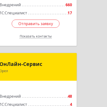
Внедрений
660
1С:Специалист
17
Отправить заявку
Отправить заявку
Показать контакты
Назад
ОнЛайн-Сервис
ОнЛайн-Сервис
Орел
302040, Орловская обл, Орел г, Орел г,
Максима Горького ул, дом № 45
Подробнее
Внедрений
48
1С:Специалист
4