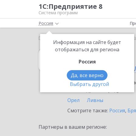
1С:Предприятие 8
Система программ
Россия
Пр
Главная
1С:Управление торговлей 8
Выбор пар
Информация на сайте будет
отображаться для региона
1С:Управление 
Россия
в Орловской об
Да, все верно
Ознакомьтесь с информацио
Выбрать другой
или внедрение продукта.
Орел
Ливны
Смотрите также:
Россия
,
Бря
Партнеры в вашем регионе: