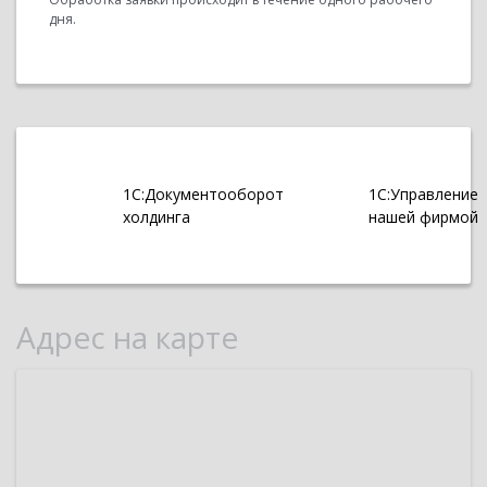
дня.
1С:Документооборот
1С:Управление
холдинга
нашей фирмой
Адрес на карте