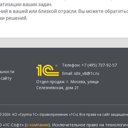
атизации ваших задач.
ий в вашей или близкой отрасли. Вы можете обратитьс
ми решений.
Телефон:
+7 (495) 737-92-57
льности
Email:
site_v8@1c.ru
 сайту
Отдел продаж:
г. Москва
,
улица
Селезнёвская, дом 21
© 2026 АО «Группа 1С» (правопреемник «1С»). Все права на сайт защищен
О «1С-Софт» (
о компании
). Исключительное право на технологи