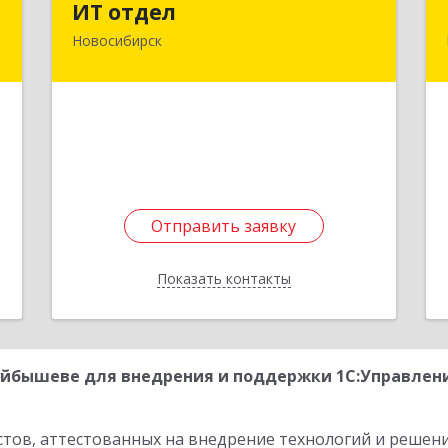
ИТ отдел
Новосибирск
,
630091, Новосибирская обл,
м
Новосибирск г, Достоевского ул, дом
5
№ 12, оф.12
е
Подробнее
Отправить заявку
Отправить заявку
Показать контакты
Назад
йбышеве для внедрения и поддержки 1С:Управлени
стов, аттестованных на внедрение технологий и решен