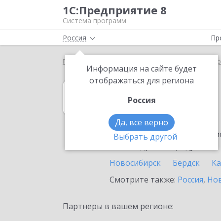
1С:Предприятие 8
Система программ
Россия
Пр
Главная
1С:Управление торговлей 8
Выбор пар
Информация на сайте будет
отображаться для региона
1С:Управление 
Россия
в Куйбышеве
Да, все верно
Ознакомьтесь с информацио
Выбрать другой
или внедрение продукта.
Новосибирск
Бердск
Ка
Смотрите также:
Россия
,
Нов
Партнеры в вашем регионе: