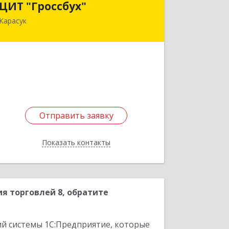
ЦИТ "Гроссбух"
Карасук
632861, Новосибирская обл,
Карасукский р-н, Карасук г, Сорокина
ул, дом № 9, оф.3
Подробнее
Отправить заявку
Отправить заявку
Показать контакты
Назад
я торговлей 8, обратите
ий системы 1С:Предприятие, которые