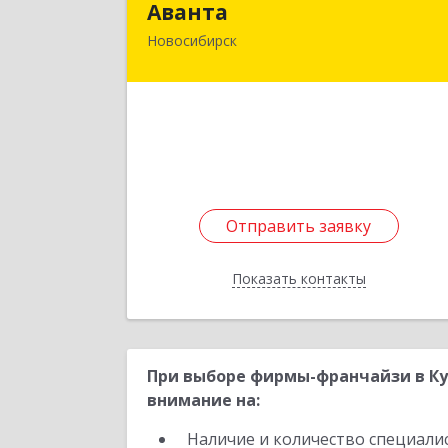
Аванта
Новосибирск
630132, Новосибирская обл
Новосибирск г, Челюскинцев ул, до
№ 30,14
Подробне
Отправить заявку
Отправить заявку
Показать контакты
Назад
При выборе фирмы-франчайзи в Ку
внимание на:
Наличие и количество специали