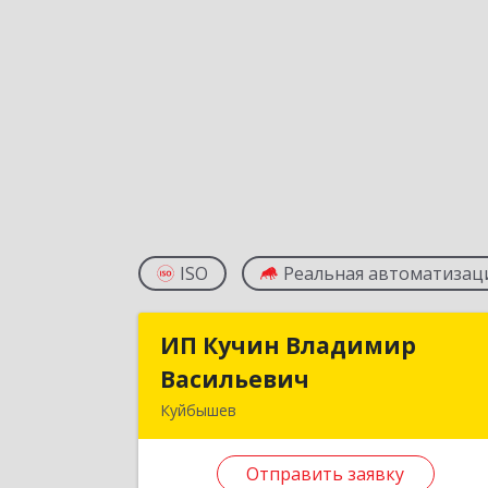
ISO
Реальная автоматизац
ИП Кучин Владимир
ИП Кучин Владими
Васильевич
Васильеви
Куйбышев
632387, Новосибирская обл
Куйбышев г, Тургенева ул, дом № 
Отправить заявку