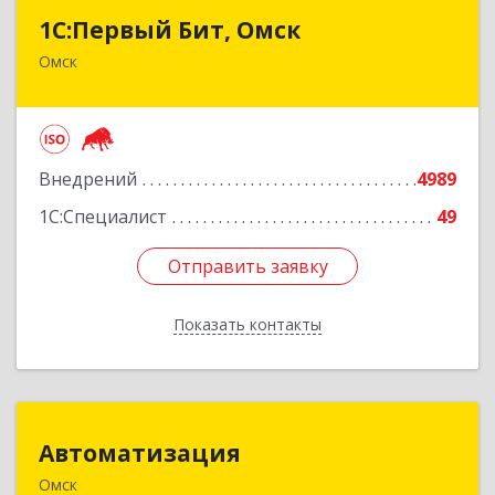
1С:Первый Бит, Омск
1С:Первый Бит, Омск
Омск
644099, Омская обл, Омск г, Гагарина ул, дом №
14, оф.208
Подробнее
Внедрений
4989
1С:Специалист
49
Отправить заявку
Отправить заявку
Показать контакты
Назад
Автоматизация
Автоматизация
Омск
644024, Омская обл, Омск г, Маршала Жукова