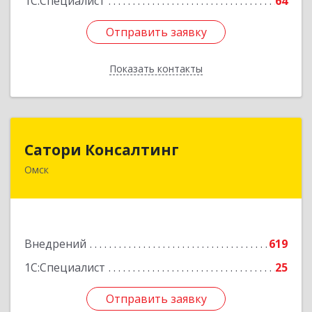
1С:Специалист
64
Отправить заявку
Отправить заявку
Показать контакты
Назад
Сатори Консалтинг
Сатори Консалтинг
Омск
644070, Омская обл, Омск г, Лермонтова ул,
дом № 63, оф.505
Подробнее
Внедрений
619
1С:Специалист
25
Отправить заявку
Отправить заявку