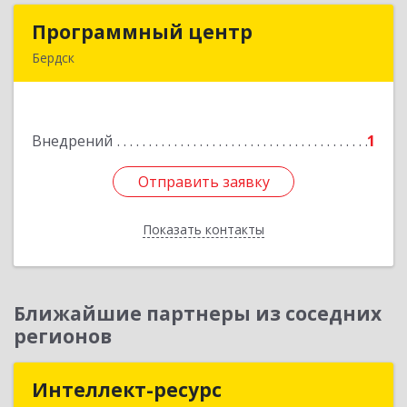
Программный центр
Программный центр
Бердск
633004, Новосибирская обл, Бердск г,
Химзаводская ул, дом № 9/4
Внедрений
1
Подробнее
Отправить заявку
Отправить заявку
Показать контакты
Назад
Ближайшие партнеры из соседних
регионов
Интеллект-ресурс
Интеллект-ресурс