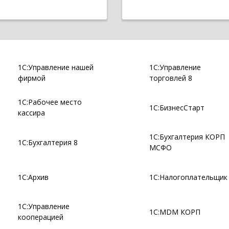
1С:Управление нашей
1С:Управление
фирмой
торговлей 8
1С:Рабочее место
1С:БизнесСтарт
кассира
1С:Бухгалтерия КОРП
1С:Бухгалтерия 8
МСФО
1С:Архив
1С:Налогоплательщик
1С:Управление
1С:MDM КОРП
кооперацией