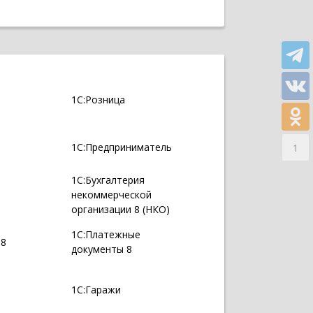
1С:Розница
1С:Предприниматель
1
1С:Бухгалтерия
некоммерческой
организации 8 (НКО)
1С:Платежные
 8
документы 8
1С:Гаражи