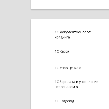
1С:Документооборот
холдинга
1С:Касса
1С:Упрощенка 8
1С:Зарплата и управление
персоналом 8
1С:Садовод