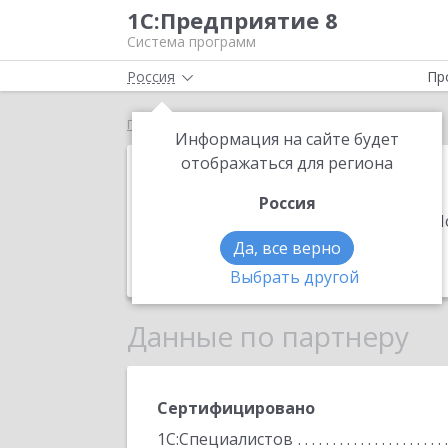
1С:Предприятие 8
Система программ
Россия
Пр
Главная
СфераСофт
Информация на сайте будет
СфераСофт
отображаться для региона
Россия
Адрес:
633100, Новосибирская обл, 
мкр ул, дом № 2.3
.
Да, все верно
Телефон:
(913) 930-3637
Выбрать другой
Данные по партнеру
Сертифицировано
1С:Специалистов