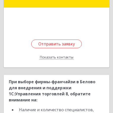
Гурьевский р-н, Гурьевск г, Кирова ул, дом № 6
Подробнее
Отправить заявку
Отправить заявку
Показать контакты
Назад
При выборе фирмы-франчайзи в Белово
для внедрения и поддержки
1С:Управления торговлей 8, обратите
внимание на:
Наличие и количество специалистов,