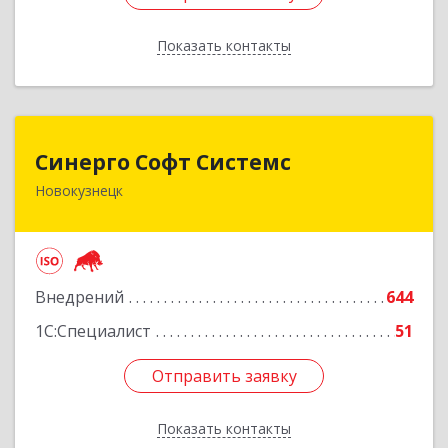
Показать контакты
Назад
Синерго Софт Системс
Синерго Софт Системс
Новокузнецк
654005, Кемеровская обл, Новокузнецк г,
Строителей пр-кт, дом № 91а
Подробнее
Внедрений
644
1С:Специалист
51
Отправить заявку
Отправить заявку
Показать контакты
Назад