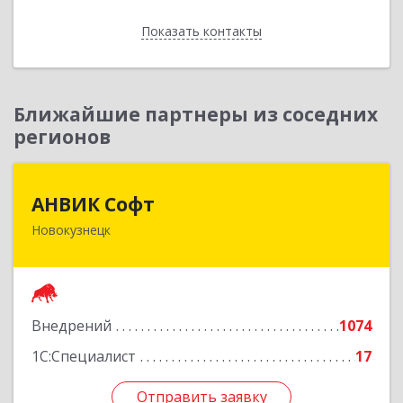
Показать контакты
Назад
Ближайшие партнеры из соседних
регионов
АНВИК Софт
АНВИК Софт
Новокузнецк
654079, Кемеровская область - Кузбасс,
Новокузнецкий г.о, Новокузнецк г,
Куйбышевский р-н, Невского ул, дом № 1, этаж
2
Внедрений
1074
Подробнее
1С:Специалист
17
Отправить заявку
Отправить заявку