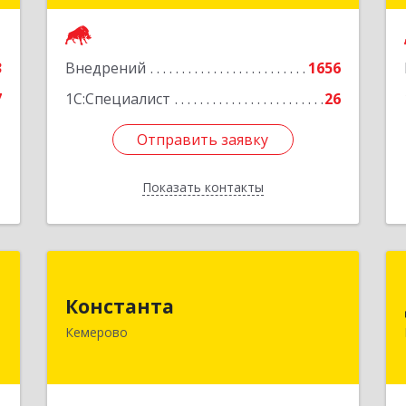
650000, Кемеровская область -
Кузбасс обл, г.о. Кемеровский,
е
Кемерово г, Мичурина ул, дом № 13А,
3
Внедрений
этаж 3, пом.2, оф.301
1656
7
1С:Специалист
26
Подробнее
Отправить заявку
Отправить заявку
Показать контакты
Назад
г
Константа
Константа
,
650061, Кемеровская область -
Кемерово
1
Кузбасс, Кемерово г, Шахтеров пр-кт,
дом № 72А, кв.2
е