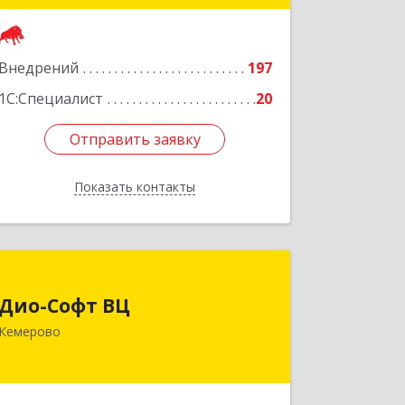
Подробнее
Внедрений
197
1С:Специалист
20
Отправить заявку
Отправить заявку
Показать контакты
Назад
Дио-Софт ВЦ
Дио-Софт ВЦ
650004, Кемеровская обл, Кемерово г,
Кемерово
Соборная ул, дом № 8
Подробнее