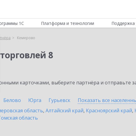
ограммы 1С
Платформа и технологии
Поддержка 
тнёра
Кемерово
торговлей 8
нными карточками, выберите партнёра и отправьте за
Белово
Юрга
Гурьевск
Показать все населенн
еровская область
,
Алтайский край
,
Красноярский край
,
Томская область