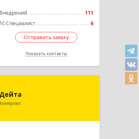
Внедрений
111
1С:Специалист
6
Отправить заявку
Отправить заявку
Показать контакты
Назад
Дейта
Дейта
650036, Кемеровская обл, Кемерово г,
Кемерово
Тухачевского ул, дом № 22, корпус А,
оф.405
Подробнее