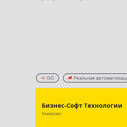
ISO
Реальная автоматизац
Бизнес-Софт Технологи
Бизнес-Софт Технологии
650992, Кемеровская область 
Кемерово
Кузбасс обл, Кемерово г, Советски
пр-кт, дом № 2/8, оф.40