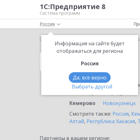
1С:Предприятие 8
Система программ
Россия
Пр
Главная
1С:Управление торговлей 8
Выбор пар
Информация на сайте будет
отображаться для региона
1С:Управление 
Россия
в Кемерово
Да, все верно
Ознакомьтесь с информацио
Выбрать другой
или внедрение продукта.
Кемерово
Новокузнецк
Смотрите также:
Россия
,
Кем
Алтай
,
Республика Хакасия
,
Партнеры в вашем регионе: