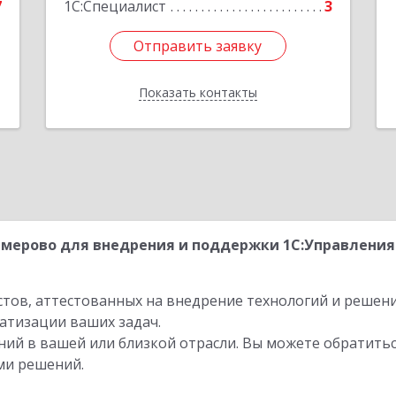
7
1С:Специалист
3
Отправить заявку
Отправить заявку
Показать контакты
Назад
мерово для внедрения и поддержки 1С:Управления 
стов, аттестованных на внедрение технологий и решен
атизации ваших задач.
ий в вашей или близкой отрасли. Вы можете обратитьс
ми решений.