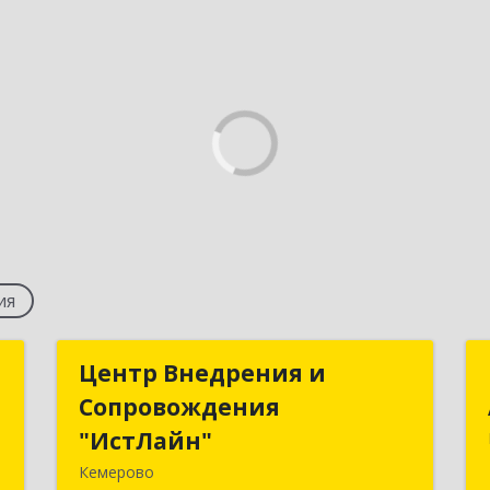
ия
и
Центр Внедрения и
Центр Внедрения и
Сопровождения
Сопровождения
-
"ИстЛайн"
"ИстЛайн"
й
Кемерово
1