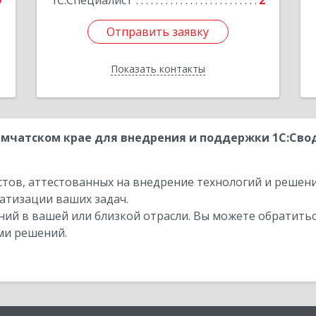
9
1С:Специалист
2
Отправить заявку
Отправить заявку
Показать контакты
Назад
мчатском крае для внедрения и поддержки 1С:Свод
стов, аттестованных на внедрение технологий и решен
атизации ваших задач.
ий в вашей или близкой отрасли. Вы можете обратитьс
ми решений.