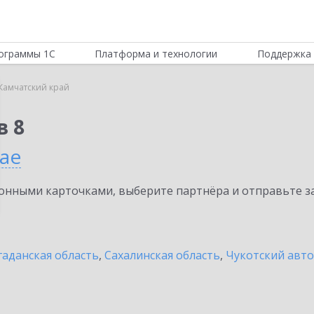
ограммы 1С
Платформа и технологии
Поддержка 
Камчатский край
в 8
ае
нными карточками, выберите партнёра и отправьте за
аданская область
,
Сахалинская область
,
Чукотский авт