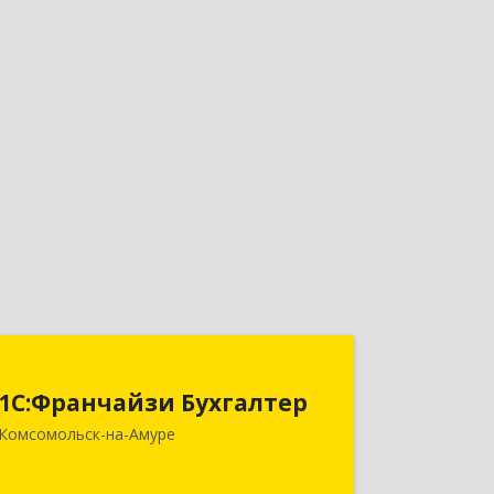
1С:Франчайзи Бухгалтер
1С:Франчайзи Бухгалтер
681000, Хабаровский край,
Комсомольск-на-Амуре
Комсомольск-на-Амуре г,
Красногвардейская ул, дом № 14,