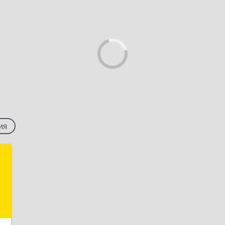
ия
а
,
а
0