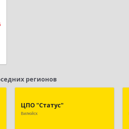
е
1
6
седних регионов
а
ЦПО "Статус"
ЦПО "Статус"
к
677000, Саха /Якутия/ Респ, Якутск г,
Вилюйск
5
Ленина пр-кт, дом № 1, оф.427