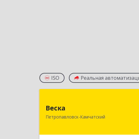
ISO
Реальная автоматизац
Веск
Веска
683031, Камчатский край
Петропавловск-Камчатский
Петропавловск-Камчатский г, Карл
Маркса пр-кт, дом № 29/1, оф.30