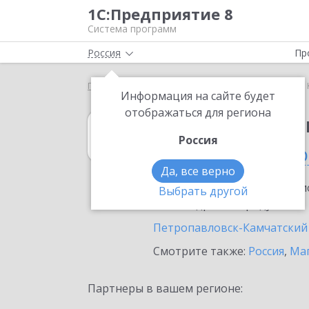
1С:Предприятие 8
Система программ
Россия
Пр
Главная
1С:Свод отчетов 8
Выбор партнёра
Информация на сайте будет
отображаться для региона
1С:Свод отчето
Россия
в Камчатском кр
Да, все верно
Ознакомьтесь с информацио
Выбрать другой
или внедрение продукта.
Петропавловск-Камчатский
Смотрите также:
Россия
,
Маг
Партнеры в вашем регионе: