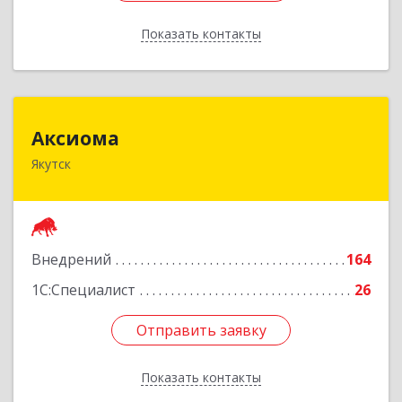
Показать контакты
Назад
Аксиома
Аксиома
Якутск
677000, Саха /Якутия/ Респ, Якутск г, Чиряева
ул, дом № 1, кв.19
Подробнее
Внедрений
164
1С:Специалист
26
Отправить заявку
Отправить заявку
Показать контакты
Назад