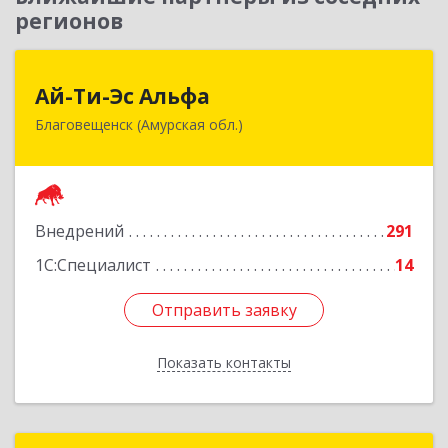
регионов
Ай-Ти-Эс Альфа
Ай-Ти-Эс Альфа
Благовещенск (Амурская обл.)
675000, Амурская обл, Благовещенск г, Зейская
ул, дом № 134, оф.515
Подробнее
Внедрений
291
1С:Специалист
14
Отправить заявку
Отправить заявку
Показать контакты
Назад