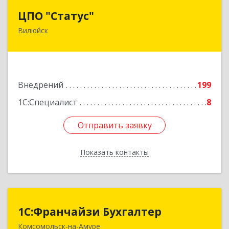
ЦПО "Статус"
ЦПО "Статус"
Вилюйск
677000, Саха /Якутия/ Респ, Якутск г, Ленина пр-
кт, дом № 1, оф.427
Подробнее
Внедрений
199
1С:Специалист
8
Отправить заявку
Отправить заявку
Показать контакты
Назад
1С:Франчайзи Бухгалтер
1С:Франчайзи Бухгалтер
Комсомольск-на-Амуре
681000, Хабаровский край, Комсомольск-на-