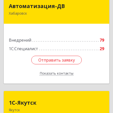
Автоматизация-ДВ
Автоматизация-ДВ
Хабаровск
680013, Хабаровский край, Хабаровск г,
Шабадина ул, дом № 19а, оф.200
Подробнее
Внедрений
79
1С:Специалист
29
Отправить заявку
Отправить заявку
Показать контакты
Назад
1С-Якутск
1С-Якутск
Якутск
677005, Республика Саха (Якутия), Якутск г,