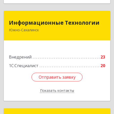
Информационные Технологии
Информационные Технологии
Южно-Сахалинск
693006, Сахалинская обл, Южно-Сахалинск г,
Ленина ул, дом № 321/1, этаж 6
Подробнее
Внедрений
23
1С:Специалист
20
Отправить заявку
Отправить заявку
Показать контакты
Назад