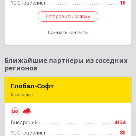
1С:Специалист
16
Отправить заявку
Отправить заявку
Показать контакты
Назад
Ближайшие партнеры из соседних
регионов
Глобал-Софт
Глобал-Софт
Краснодар
350018, Краснодарский край, Краснодар г,
Сормовская ул, дом № 7
Внедрений
4134
Подробнее
1С:Специалист
80