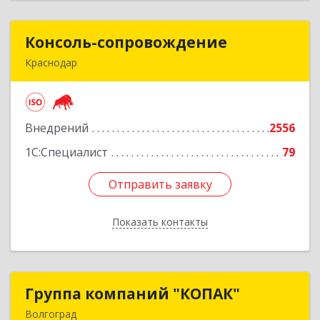
Консоль-сопровождение
Консоль-сопровождение
Краснодар
350051, Краснодарский край, Краснодар г,
Дзержинского ул, дом № 38/1
Внедрений
2556
Подробнее
1С:Специалист
79
Отправить заявку
Отправить заявку
Показать контакты
Назад
Группа компаний "КОПАК"
Группа компаний "КОПАК"
Волгоград