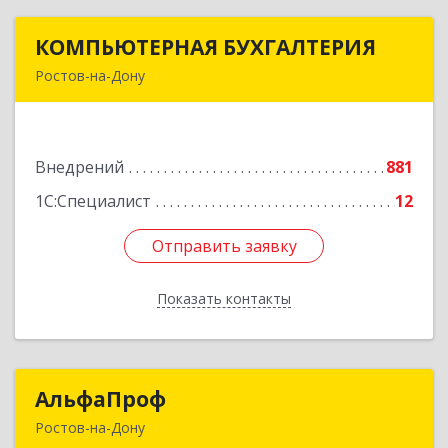
КОМПЬЮТЕРНАЯ БУХГАЛТЕРИЯ
КОМПЬЮТЕРНАЯ БУХГАЛТЕРИЯ
Ростов-на-Дону
344002, Ростовская обл, Ростов-на-Дону г,
Социалистическая ул, дом № 107А
Внедрений
881
Подробнее
1С:Специалист
12
Отправить заявку
Отправить заявку
Показать контакты
Назад
АльфаПроф
АльфаПроф
Ростов-на-Дону
344082, Ростовская обл, город Ростов-на-Дону