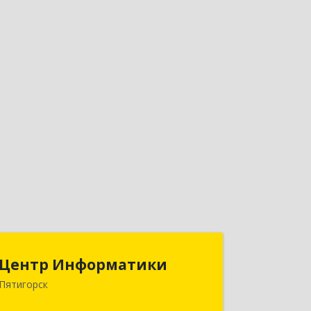
Центр Информатики
Центр Информатики
Пятигорск
357500, Ставропольский край,
Пятигорск г, Московская ул, дом № 84