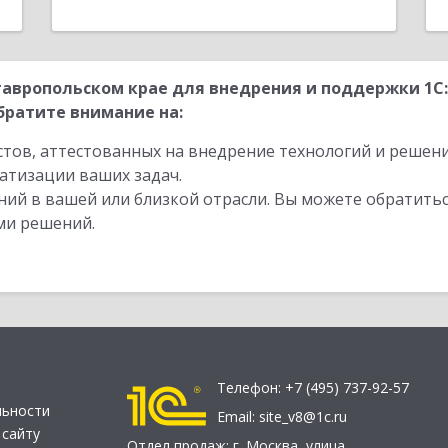
авропольском крае для внедрения и поддержки 1С
братите внимание на:
стов, аттестованных на внедрение технологий и решен
атизации ваших задач.
ий в вашей или близкой отрасли. Вы можете обратитьс
ми решений.
Телефон:
+7 (495) 737-92-57
льности
Email:
site_v8@1c.ru
 сайту
Отдел продаж:
г. Москва
,
улица