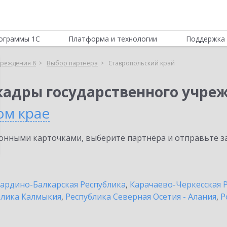
ограммы 1С
Платформа и технологии
Поддержка 
чреждения 8
Выбор партнёра
Ставропольский край
кадры государственного учре
ом крае
нными карточками, выберите партнёра и отправьте за
ардино-Балкарская Республика
,
Карачаево-Черкесская 
блика Калмыкия
,
Республика Северная Осетия - Алания
,
Р