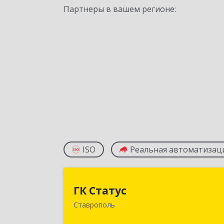
Партнеры в вашем регионе:
ISO
Реальная автоматизац
ГК Стату
ГК Статус
Ставрополь
355002, Ставропольский край
Ставрополь г, Лермонтова ул, дом 