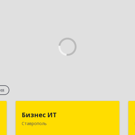
ия
с
Бизнес ИТ
Бизнес ИТ
Ставрополь
,
355035, Ставропольский край,
№
Ставрополь г, 1 Промышленная ул,