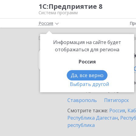
1С:Предприятие 8
Система программ
Россия
Пр
Главная
1С:Зарплата и кадры государственного у
Информация на сайте будет
отображаться для региона
1С:Зарплата и 
Россия
в Ставропольск
Да, все верно
Ознакомьтесь с информацио
Выбрать другой
или внедрение продукта.
Ставрополь
Пятигорск
Смотрите также:
Россия
,
Каб
Республика Дагестан
,
Респу
республика