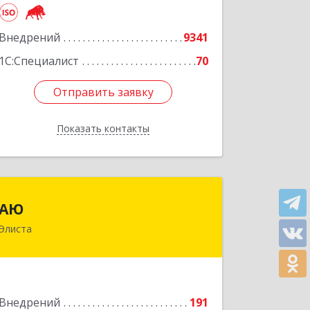
Подробнее
Внедрений
9341
1С:Специалист
70
Отправить заявку
Отправить заявку
Показать контакты
Назад
АЮ
АЮ
Элиста
358009, Калмыкия Респ, Элиста г,
А.С.Пушкина ул, дом № 20, оф.407
Подробнее
Внедрений
191