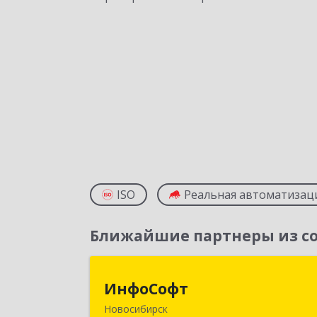
ISO
Реальная автоматизац
Ближайшие партнеры из со
ИнфоСоф
ИнфоСофт
Новосибирск
630091, Новосибирская обл