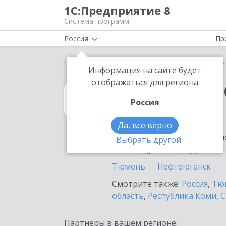
1С:Предприятие 8
Система программ
Россия
Пр
Главная
1С:Документооборот государственного 
Информация на сайте будет
отображаться для региона
1С:Документоо
Россия
в Радужном
Да, все верно
Ознакомьтесь с информацио
Выбрать другой
или внедрение продукта.
Тюмень
Нефтеюганск
Смотрите также:
Россия
,
Тюм
область
,
Республика Коми
,
С
Партнеры в вашем регионе: