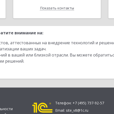
Показать контакты
Назад
атите внимание на:
стов, аттестованных на внедрение технологий и решен
атизации ваших задач.
ий в вашей или близкой отрасли. Вы можете обратитьс
ми решений.
Телефон:
+7 (495) 737-92-57
льности
Email:
site_v8@1c.ru