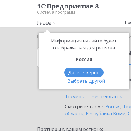
1С:Предприятие 8
Система программ
Россия
Пр
Главная
1С:Документооборот государственного 
Информация на сайте будет
отображаться для региона
1С:Документоо
Россия
в Заводоуковск
Да, все верно
Ознакомьтесь с информацио
Выбрать другой
или внедрение продукта.
Тюмень
Нефтеюганск
Смотрите также:
Россия
,
Тюм
область
,
Республика Коми
,
С
Партнеры в вашем регионе: