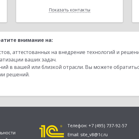
Показать контакты
Назад
атите внимание на:
стов, аттестованных на внедрение технологий и решен
атизации ваших задач.
ий в вашей или близкой отрасли. Вы можете обратитьс
ми решений.
Телефон:
+7 (495) 737-92-57
льности
Email:
site_v8@1c.ru