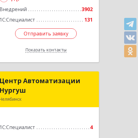
№ 81, оф.1008
Внедрений
3902
Подробнее
1С:Специалист
131
Отправить заявку
Отправить заявку
Показать контакты
Назад
Центр Автоматизации
Центр Автоматизации
Нургуш
Нургуш
Челябинск
454008, Челябинская обл, Челябинск г,
Каслинская ул, дом № 36-2
1С:Специалист
4
Подробнее