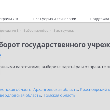
ограммы 1С
Платформа и технологии
Поддержка 
учреждения 8
Выбор партнёра
Заводоуковск
борот государственного учреж
е
нными карточками, выберите партнёра и отправьте за
енская область
,
Архангельская область
,
Красноярский 
вердловская область
,
Томская область