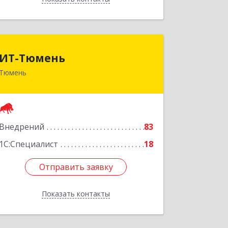
ИТ-Тюмень
ИТ-Тюмень
Тюмень
625000, Тюменская обл, Тюмень г,
Грибоедова, дом № 13, корпус 2
Подробнее
Внедрений
83
1С:Специалист
18
Отправить заявку
Отправить заявку
Показать контакты
Назад