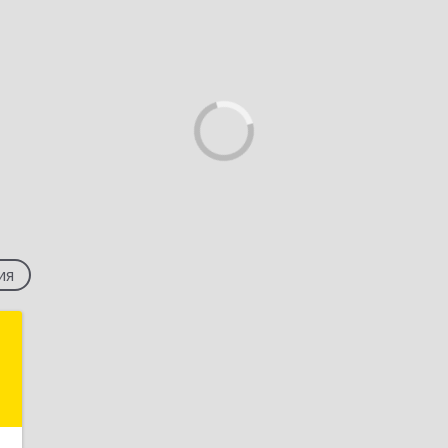
ия
с
й
,
,