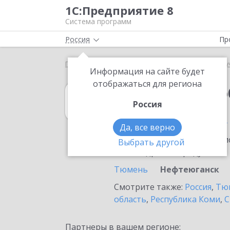
1С:Предприятие 8
Система программ
Россия
Пр
Главная
1С:Документооборот государственного 
Информация на сайте будет
отображаться для региона
1С:Документоо
Россия
в Нефтеюганске
Да, все верно
Ознакомьтесь с информацио
Выбрать другой
или внедрение продукта.
Тюмень
Нефтеюганск
Смотрите также:
Россия
,
Тюм
область
,
Республика Коми
,
С
Партнеры в вашем регионе: