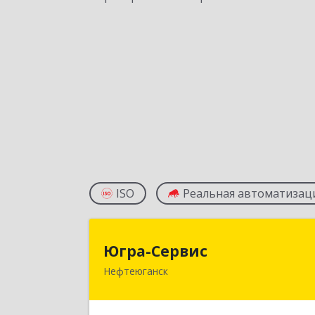
ISO
Реальная автоматизац
Югра-Серви
Югра-Сервис
Нефтеюганск
628303, Ханты-Мансийски
Автономный округ - Югра АО
Нефтеюганск г, 6-й мкр, дом № 3