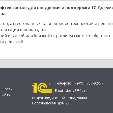
ефтеюганске для внедрения и поддержки 1С:Докуме
на:
стов, аттестованных на внедрение технологий и решен
атизации ваших задач.
ий в вашей или близкой отрасли. Вы можете обратитьс
ми решений.
Телефон:
+7 (495) 737-92-57
льности
Email:
site_v8@1c.ru
 сайту
Отдел продаж:
г. Москва
,
улица
Селезнёвская, дом 21