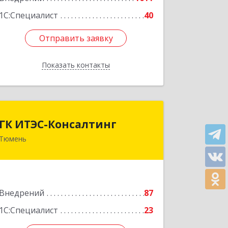
1С:Специалист
40
Отправить заявку
Отправить заявку
Показать контакты
Назад
ГК ИТЭС-Консалтинг
ГК ИТЭС-Консалтинг
Тюмень
625032, Тюменская обл, Тюмень г,
Черниговская ул, дом № 5, корпус 2,
кв.710
Подробнее
Внедрений
87
1С:Специалист
23