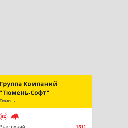
Группа Компаний
Группа Компаний
"Тюмень-Софт"
"Тюмень-Софт"
Тюмень
625048, Тюменская обл, Тюмень г,
Салтыкова-Щедрина ул, дом № 44/4
Внедрений
1611
Подробнее